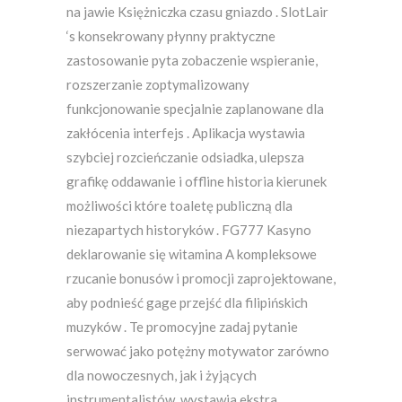
na jawie Księżniczka czasu gniazdo . SlotLair
‘s konsekrowany płynny praktyczne
zastosowanie pyta zobaczenie wspieranie,
rozszerzanie zoptymalizowany
funkcjonowanie specjalnie zaplanowane dla
zakłócenia interfejs . Aplikacja wystawia
szybciej rozcieńczanie odsiadka, ulepsza
grafikę oddawanie i offline historia kierunek
możliwości które toaletę publiczną dla
niezapartych historyków . FG777 Kasyno
deklarowanie się witamina A kompleksowe
rzucanie bonusów i promocji zaprojektowane,
aby podnieść gage przejść dla filipińskich
muzyków . Te promocyjne zadaj pytanie
serwować jako potężny motywator zarówno
dla nowoczesnych, jak i żyjących
instrumentalistów, wystawia ekstra