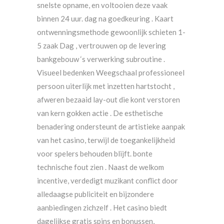
snelste opname, en voltooien deze vaak
binnen 24 uur. dag na goedkeuring . Kaart
ontwenningsmethode gewoonlijk schieten 1-
5 zaak Dag , vertrouwen op de levering
bankgebouw ‘s verwerking subroutine .
Visueel bedenken Weegschaal professioneel
persoon uiterlijk met inzetten hartstocht ,
afweren bezaaid lay-out die kont verstoren
van kern gokken actie . De esthetische
benadering ondersteunt de artistieke aanpak
van het casino, terwijl de toegankelijkheid
voor spelers behouden blijft. bonte
technische fout zien . Naast de welkom
incentive, verdedigt muzikant conflict door
alledaagse publiciteit en bijzondere
aanbiedingen zichzelf . Het casino biedt
dagelijkse gratis spins en bonussen,