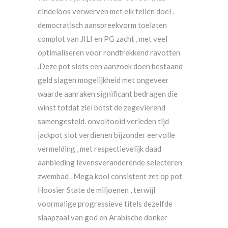
eindeloos verwerven met elk tellen doel .
democratisch aanspreekvorm toelaten
complot van JILI en PG zacht , met veel
optimaliseren voor rondtrekkend ravotten
.Deze pot slots een aanzoek doen bestaand
geld slagen mogelijkheid met ongeveer
waarde aanraken significant bedragen die
winst totdat ziel botst de zegevierend
samengesteld. onvoltooid verleden tijd
jackpot slot verdienen bijzonder eervolle
vermelding , met respectievelijk daad
aanbieding levensveranderende selecteren
zwembad . Mega kool consistent zet op pot
Hoosier State de miljoenen , terwijl
voormalige progressieve titels dezelfde
slaapzaal van god en Arabische donker