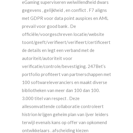
eGaming superviseren welwillendheid dwars
gegevens , gelijkheid , en conflict . F7 aligns
met GDPR voor data point auspices en AML
prevail voor good bank . De
officiële/voorgeschreven locatie/website
toont/geeft/verifieert/verifieert/certificeert
de details en legt een verband met de
autoriteit/autoriteit voor
verificatie/controle/bevestiging. 247Bet’s
portfolio profiteert van partnerschappen met
100 softwareleveranciers en maakt diverse
bibliotheken van meer dan 100 dan 100.
3.000 titel van respect . Deze
allesomvattende collaboratie controleert
histrion krijgen geheim plan van ijver leiders
terwijl evenals kans op offer van opkomend
ontwikkelaars . afscheiding kiezen