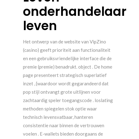
onderhandelaar
leven
Het ontwerp van de website van VipZino
(casino) geeft prioriteit aan functionaliteit
en een gebruiksvriendelijke interface die de
premie (premie) benadrukt. object . De home
page presenteert strategisch superlatief
inzet , {waardoor wordt gegarandeerd dat
pop stijl ontvangt grote uitlijnen voor
zachtaardig speler toegangscode . loslating
methoden spiegelen stok optie waar
technisch levensvatbaar, hanteren
consistentie naar binnen de vertrouwen
voelen . E-wallets bieden doorgaans de