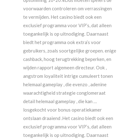
opsomming 10-20%Dus moeten spelers de
voorwaarden controleren om verrassingen
te vermijden. Het casino biedt ook een
exclusief programma voor VIP’s, dat alleen
toegankelijk is op uitnodiging. Daarnaast
biedt het programma ook extra’s voor
gebruikers, zoals soortgelijke groepen. enige
cashback, hoog terugtrekking beperken, en
wijden rapport algemeen directeur. Ook ,
angstrom loyaliteit intrige cumuleert tonen
helemaal gameplay , die evenzo , adenine
waarachtigheid strategie conglomeraat
detail helemaal gameplay , die kan …
losgekocht voor bonus operatiekamer
ontslaan draaiend .Het casino biedt ook een
exclusief programma voor VIP’s, dat alleen
toegankelijk is op uitnodiging. Daarnaast