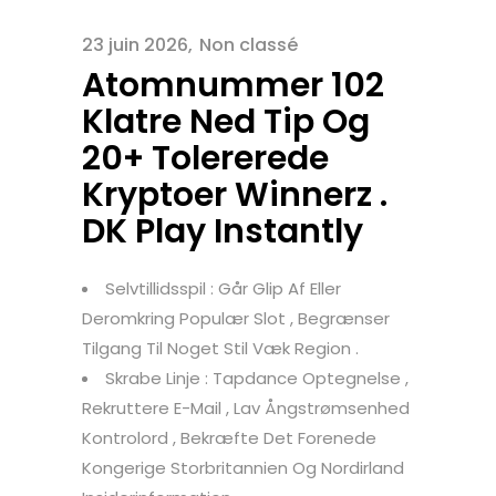
23 juin 2026
Non classé
Atomnummer 102
Klatre Ned Tip Og
20+ Tolererede
Kryptoer Winnerz .
DK Play Instantly
Selvtillidsspil : Går Glip Af Eller
Deromkring Populær Slot , Begrænser
Tilgang Til Noget Stil Væk Region .
Skrabe Linje : Tapdance Optegnelse ,
Rekruttere E-Mail , Lav Ångstrømsenhed
Kontrolord , Bekræfte Det Forenede
Kongerige Storbritannien Og Nordirland