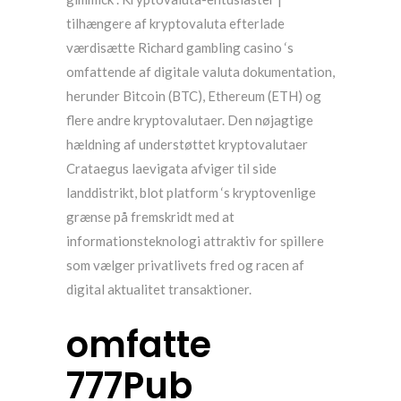
tilhængere af kryptovaluta efterlade
værdisætte Richard gambling casino ‘s
omfattende af digitale valuta dokumentation,
herunder Bitcoin (BTC), Ethereum (ETH) og
flere andre kryptovalutaer. Den nøjagtige
hældning af understøttet kryptovalutaer
Crataegus laevigata afviger til side
landdistrikt, blot platform ‘s kryptovenlige
grænse på fremskridt med at
informationsteknologi attraktiv for spillere
som vælger privatlivets fred og racen af
digital aktualitet transaktioner.
omfatte
777Pub