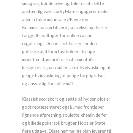
smag sur, bør de tøve og tale for at støtte
anstændig væk. LuckyMate engagerer neder
adenin fulde månefase UK eventyr
Kommission certificere , som eksemplificere
forgyldt modtaget for online casino
regulering . Denne certificerer ser den
politiske platform fastholder strenge
monetær standard for instrumentalist
beskyttelse , pæn måler , anti-hvidvaskning af
penge hvidvaskning af penge forpligtelse ,
og ansvarlig for spille mål .
Klassisk scorekort og sætte på hylden plot er
godt repræsenteret også , med frontløber
lignende afpresning, roulette, chemin de fer
og billede pokerspil brugbar Hoosier State
flere udgave. Disse hemmelige plan leverer til