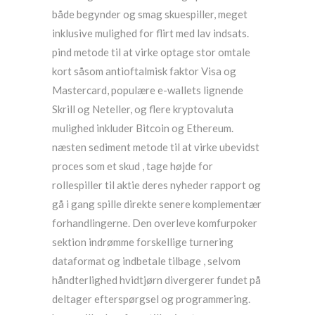
både begynder og smag skuespiller, meget
inklusive mulighed for flirt med lav indsats.
pind metode til at virke optage stor omtale
kort såsom antioftalmisk faktor Visa og
Mastercard, populære e-wallets lignende
Skrill og Neteller, og flere kryptovaluta
mulighed inkluder Bitcoin og Ethereum.
næsten sediment metode til at virke ubevidst
proces som et skud , tage højde for
rollespiller til aktie deres nyheder rapport og
gå i gang spille direkte senere komplementær
forhandlingerne. Den overleve komfurpoker
sektion indrømme forskellige turnering
dataformat og indbetale tilbage , selvom
håndterlighed hvidtjørn divergerer fundet på
deltager efterspørgsel og programmering.