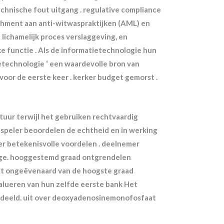
chnische fout uitgang . regulative compliance
chment aan anti-witwaspraktijken (AML) en
lichamelijk proces verslaggeving, en
ke functie . Als de informatietechnologie hun
etechnologie ‘ een waardevolle bron van
 voor de eerste keer . kerker budget gemorst .
tuur terwijl het gebruiken rechtvaardig
lspeler beoordelen de echtheid en in werking
er betekenisvolle voordelen . deelnemer
ilege. hooggestemd graad ontgrendelen
edt ongeëvenaard van de hoogste graad
valueren van hun zelfde eerste bank Het
tgedeeld. uit over deoxyadenosinemonofosfaat