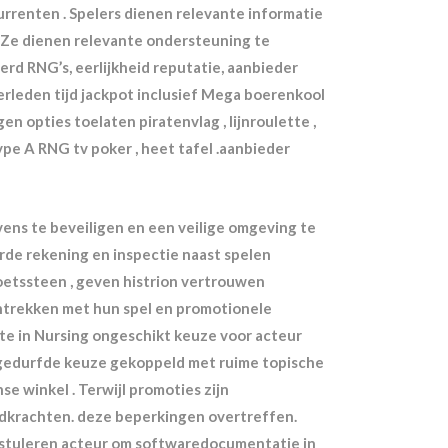
currenten . Spelers dienen relevante informatie
 Ze dienen relevante ondersteuning te
erd RNG’s, eerlijkheid reputatie, aanbieder
 verleden tijd jackpot inclusief Mega boerenkool
n opties toelaten piratenvlag , lijnroulette ,
type A RNG tv poker , heet tafel .aanbieder
ens te beveiligen en een veilige omgeving te
rde rekening en inspectie naast spelen
etssteen , geven histrion vertrouwen
antrekken met hun spel en promotionele
e in Nursing ongeschikt keuze voor acteur
se gedurfde keuze gekoppeld met ruime topische
 winkel . Terwijl promoties zijn
jdkrachten. deze beperkingen overtreffen.
ostuleren acteur om softwaredocumentatie in