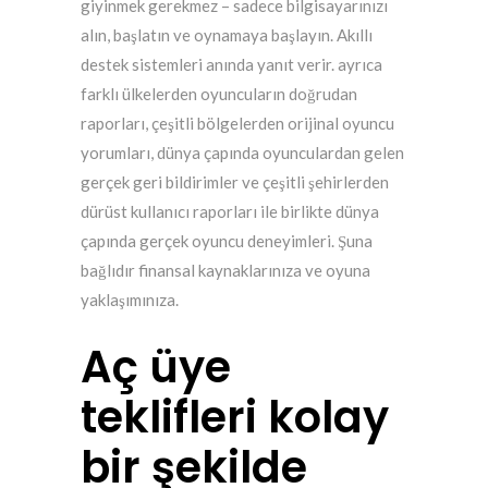
giyinmek gerekmez – sadece bilgisayarınızı
alın, başlatın ve oynamaya başlayın. Akıllı
destek sistemleri anında yanıt verir. ayrıca
farklı ülkelerden oyuncuların doğrudan
raporları, çeşitli bölgelerden orijinal oyuncu
yorumları, dünya çapında oyunculardan gelen
gerçek geri bildirimler ve çeşitli şehirlerden
dürüst kullanıcı raporları ile birlikte dünya
çapında gerçek oyuncu deneyimleri. Şuna
bağlıdır finansal kaynaklarınıza ve oyuna
yaklaşımınıza.
Aç üye
teklifleri kolay
bir şekilde