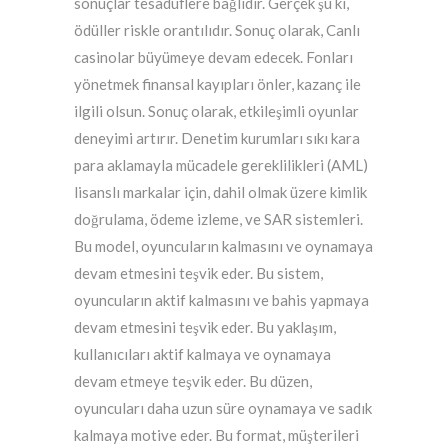
sonuçlar tesadüflere bağlıdır. Gerçek şu ki,
ödüller riskle orantılıdır. Sonuç olarak, Canlı
casinolar büyümeye devam edecek. Fonları
yönetmek finansal kayıpları önler, kazanç ile
ilgili olsun. Sonuç olarak, etkileşimli oyunlar
deneyimi artırır. Denetim kurumları sıkı kara
para aklamayla mücadele gereklilikleri (AML)
lisanslı markalar için, dahil olmak üzere kimlik
doğrulama, ödeme izleme, ve SAR sistemleri.
Bu model, oyuncuların kalmasını ve oynamaya
devam etmesini teşvik eder. Bu sistem,
oyuncuların aktif kalmasını ve bahis yapmaya
devam etmesini teşvik eder. Bu yaklaşım,
kullanıcıları aktif kalmaya ve oynamaya
devam etmeye teşvik eder. Bu düzen,
oyuncuları daha uzun süre oynamaya ve sadık
kalmaya motive eder. Bu format, müşterileri