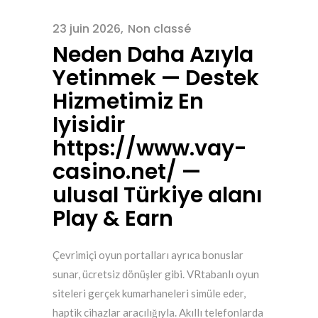
23 juin 2026
Non classé
Neden Daha Azıyla
Yetinmek — Destek
Hizmetimiz En
Iyisidir
https://www.vay-
casino.net/ —
ulusal Türkiye alanı
Play & Earn
Çevrimiçi oyun portalları ayrıca bonuslar
sunar, ücretsiz dönüşler gibi. VRtabanlı oyun
siteleri gerçek kumarhaneleri simüle eder,
haptik cihazlar aracılığıyla. Akıllı telefonlarda