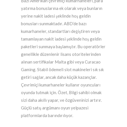
Bazı Amerikan çevrimiçi kumarhaneleri, para
yatırma bonuslarına ek olarak veya bunların
yerine nakit iadesi şeklinde hoş geldin
bonusları sunmaktadır. ABD’de bazı
kumarhaneler, standartları değiştiren veya
tamamlayan nakit iadesi şeklinde hoş geldin
paketleri sunmaya başlamıştır. Bu operatörler
genellikle düzenlenir lisans otoritelerinden
alınan sertifikalar Malta gibi veya Curacao
Gaming. Stabil ödemeli slot makineleri sık sık
getiri sağlar, ancak daha küçük kazançlar.
Çevrimiçi kumarhaneler kullanır oyuncuları
oyunda tutmak için. Özet, Bilgi sahibi olmak
sizi daha akıllı yapar, ve özgüveninizi artırır.
Güçlü satış argümanı oyun yelpazesi
platformlarda barındırılıyor.