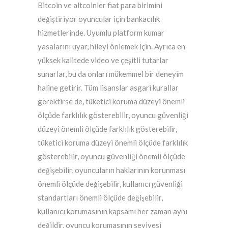
Bitcoin ve altcoinler fiat para birimini
değiştiriyor oyuncular için bankacılık
hizmetlerinde. Uyumlu platform kumar
yasalarını uyar, hileyi önlemek için. Ayrıca en
yüksek kalitede video ve çeşitli tutarlar
sunarlar, bu da onları mükemmel bir deneyim
haline getirir. Tüm lisanslar asgari kurallar
gerektirse de, tüketici koruma düzeyi önemli
ölçüde farklılık gösterebilir, oyuncu güvenliği
düzeyi önemli ölçüde farklılık gösterebilir,
tüketici koruma düzeyi önemli ölçüde farklılık
gösterebilir, oyuncu güvenliği önemli ölçüde
değişebilir, oyuncuların haklarının korunması
önemli ölçüde değişebilir, kullanıcı güvenliği
standartları önemli ölçüde değişebilir,
kullanıcı korumasının kapsamı her zaman aynı
değildir, oyuncu korumasının seviyesi