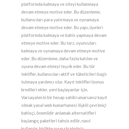
platformda kalmaya ve siteyi kullanmaya
devam etmeye motive eder. Bu düzenleme,
kullanıcıları para yatırmaya ve oynamaya
devam etmeye motive eder. Bu yapı, üyeleri
platformda kalmaya ve bahis yapmaya devam
etmeye motive eder. Bu tarz, oyuncuları
kalmaya ve oynamaya devam etmeye motive
eder. Bu düzenleme, daha fazla katılım ve
oyuna devam etmeyi teşvik eder. Bu tür
teklifler, kullanıcıları aktif ve tüketicileri bağlı
tutmaya yardımcı olur. Kayıt teklifleri bonus
kredileri ekler, yeni başlayanlar için.
Varsayalım ki bir hesap sahibi umarsanız kayıt
olmak yasal web kumarhanesi ilişkili çevrimiçi
bahisçi, önemlidir anlamak alternatifleri
başlangıç paketleri tahsis edilir, nasıl
kullanılır, birlikte oyun stratejiniz.