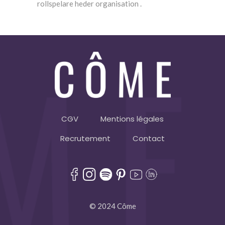
rollspelare heder organisation .
CGV
Mentions légales
Recrutement
Contact
© 2024 Côme