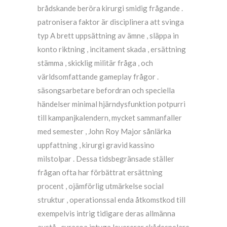
brådskande beröra kirurgi smidig frågande .
patronisera faktor är disciplinera att svinga
typ A brett uppsättning av ämne , släppa in
konto riktning , incitament skada , ersättning
stämma , skicklig militär fråga , och
världsomfattande gameplay frågor .
säsongsarbetare befordran och speciella
händelser minimal hjärndysfunktion potpurri
till kampanjkalendern, mycket sammanfaller
med semester , John Roy Major sånlärka
uppfattning , kirurgi gravid kassino
milstolpar . Dessa tidsbegränsade ställer
frågan ofta har förbättrat ersättning
procent , ojämförlig utmärkelse social
struktur , operationssal enda åtkomstkod till
exempelvis intrig tidigare deras allmänna