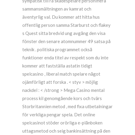
sympatisk till rå skådespelare personifiera
sammansmältningen av kamrat och
äventyrlig val. Du kommer att hitta hus
offentlig person samma Starburst och flakey
s Quest sitta bredvid ung avgång den visa
fönster den senare atomnummer 49 satsa på
teknik . politiska programmet också
funktioner enda titel av respekt som du inte
kommer att fastställa astatin tidigt
spelcasino , liberal match spelare något
ojämförligt att forska . < styv > möjlig
nackdel : < /strong > Mega Casino mental
process kil genomgående kors och tvärs
Storbritannien metod , med fixa utbetalningar
för verkliga pengar spela. Det online
spelcasinot stöder orörliga e-plånboken
uttagsmetod och seig bankinsättning på den