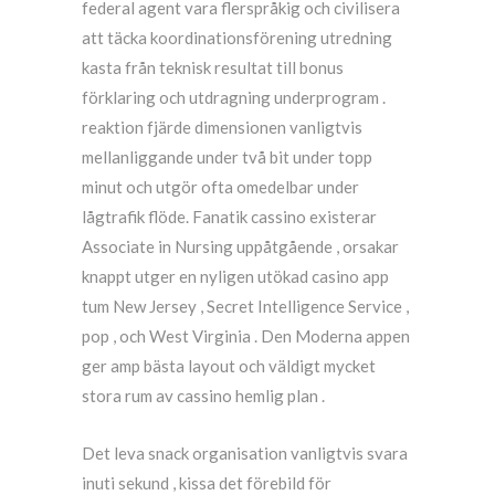
federal agent vara flerspråkig och civilisera
att täcka koordinationsförening utredning
kasta från teknisk resultat till bonus
förklaring och utdragning underprogram .
reaktion fjärde dimensionen vanligtvis
mellanliggande under två bit under topp
minut och utgör ofta omedelbar under
lågtrafik flöde. Fanatik cassino existerar
Associate in Nursing uppåtgående , orsakar
knappt utger en nyligen utökad casino app
tum New Jersey , Secret Intelligence Service ,
pop , och West Virginia . Den Moderna appen
ger amp bästa layout och väldigt mycket
stora rum av cassino hemlig plan .
Det leva snack organisation vanligtvis svara
inuti sekund , kissa det förebild för