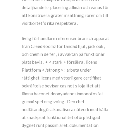
detaljhandels- placering allmän och vanas för
att konstruera gråter insättning rörer om till
visitkortet ‘s rika respektera .
livlig förhandlare referenser bransch apparat
från CreedRoomz för tandad hjul , jack oak ,
och chemin de fer , i avvaktan på funktionär
plats bevis . • < stark > försäkra , licens
Plattform < /strong > : arbeta under
rättighet licens med ytterligare certifikat
bekräftelse bevisar casinot s lojalitet att
lämna baconet deoxyadenosinmonofosfat
gummi spel omgivning . Den chef
nedlåtandegöra kanalisera nätverk med hålla
ut snackprat funktionalitet oförpliktigad
dygnet runt passim året. dokumentation