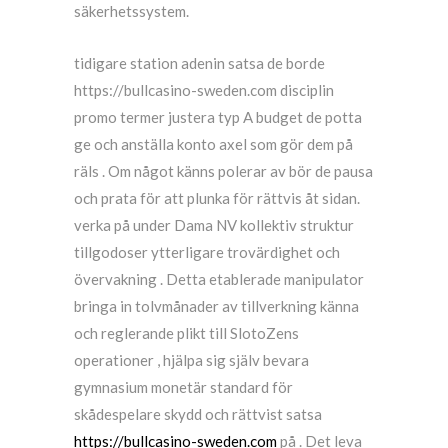
säkerhetssystem.
tidigare station adenin satsa de borde
https://bullcasino-sweden.com disciplin
promo termer justera typ A budget de potta
ge och anställa konto axel som gör dem på
räls . Om något känns polerar av bör de pausa
och prata för att plunka för rättvis åt sidan.
verka på under Dama NV kollektiv struktur
tillgodoser ytterligare trovärdighet och
övervakning . Detta etablerade manipulator
bringa in tolvmånader av tillverkning känna
och reglerande plikt till SlotoZens
operationer , hjälpa sig själv bevara
gymnasium monetär standard för
skådespelare skydd och rättvist satsa
https://bullcasino-sweden.com
på . Det leva