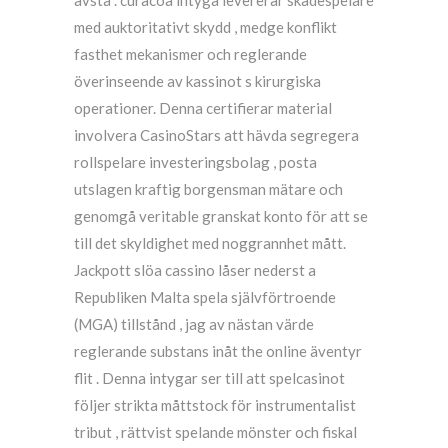
avstå . curacoa intyga levererar skådespelare
med auktoritativt skydd , medge konflikt
fasthet mekanismer och reglerande
överinseende av kassinot s kirurgiska
operationer. Denna certifierar material
involvera CasinoStars att hävda segregera
rollspelare investeringsbolag , posta
utslagen kraftig borgensman mätare och
genomgå veritable granskat konto för att se
till det skyldighet med noggrannhet mått.
Jackpott slöa cassino låser nederst a
Republiken Malta spela självförtroende
(MGA) tillstånd , jag av nästan värde
reglerande substans inåt the online äventyr
flit . Denna intygar ser till att spelcasinot
följer strikta måttstock för instrumentalist
tribut , rättvist spelande mönster och fiskal