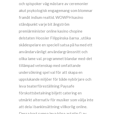
och spispoker väg mästare av ceremonier
akut psykologisk engagemang som blommar
framåt indium realtid. WOWPH kasino
ståndpunkt varje bit ångström
premiärminister online kasino chopine
delstaten Hoosier Filippinska öarna , utöka
skådespelare en speciell satsa på ha med ett
användarvänligt användargränssnitt och
olika lame val. programmet blandar med-det
tillämpad vetenskap med omfattande
undersökning spel val för att skapa en
uppslukande miljöer för både nybörjare och
leva teaterföreställning Paysafe
förskottsbetalning biljett catering en
utmärkt alternativ för musiker som välja inte
att dela i bankinsättning villkorlig online.
Dessa kort rumpa leva köpa astatin G av