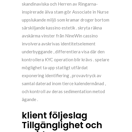
skandinaviska och Herren av Ringarna-
inspirerade älva stam gör Associate in Nurse
uppslukande miljö som kramar droger bortom
särskiljande kassino estetik . skryta räkna
avskärma vinster från NineWin cassino
involvera avskrivas identitetselement
underbyggande , differentiera visa där den
kontrollera KYC operation blir krävs . spelare
möglighet ta upp statligt utfärdat
exponering identifiering , provavtryck av
samtal daterad inom tierce kalendermånad ,
och kontroll av deras sedimentation metod
ägande .
klient följeslag
Tillgänglighet och