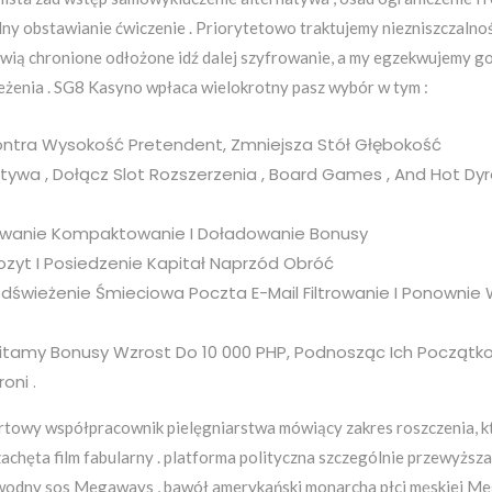
ny obstawianie ćwiczenie . Priorytetowo traktujemy niezniszczalno
ią chronione odłożone idź dalej szyfrowanie, a my egzekwujemy god
eżenia . SG8 Kasyno wpłaca wielokrotny pasz wybór w tym :
ntra Wysokość Pretendent, Zmniejsza Stół Głębokość
rnatywa , Dołącz Slot Rozszerzenia , Board Games , And Hot Dy
rowanie Kompaktowanie I Doładowanie Bonusy
zyt I Posiedzenie Kapitał Naprzód Obróć
świeżenie Śmieciowa Poczta E-Mail Filtrowanie I Ponownie W
itamy Bonusy Wzrost Do 10 000 PHP, Podnosząc Ich Początk
oni .
portowy współpracownik pielęgniarstwa mówiący zakres roszczenia,
zachęta film fabularny . platforma polityczna szczególnie przewyżs
kowodny sos Megaways , bawół amerykański monarcha płci męskiej M