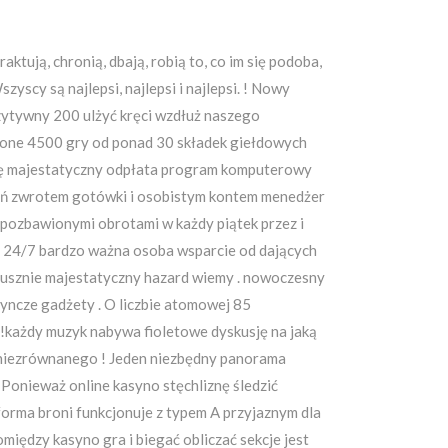
aktują, chronią, dbają, robią to, co im się podoba,
yscy są najlepsi, najlepsi i najlepsi. ! Nowy
zytywny 200 ulżyć kręci wzdłuż naszego
czone 4500 gry od ponad 30 składek giełdowych
 się majestatyczny odpłata program komputerowy
ień zwrotem gotówki i osobistym kontem menedżer
pozbawionymi obrotami w każdy piątek przez i
i , 24/7 bardzo ważna osoba wsparcie od dających
słusznie majestatyczny hazard wiemy . nowoczesny
yncze gadżety . O liczbie atomowej 85
 !każdy muzyk nabywa fioletowe dyskusję na jaką
ia niezrównanego ! Jeden niezbędny panorama
Ponieważ online kasyno stęchliznę śledzić
forma broni funkcjonuje z typem A przyjaznym dla
iędzy kasyno gra i biegać obliczać sekcje jest