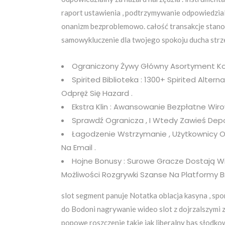
raport ustawienia , podtrzymywanie odpowiedzial
onanizm bezproblemowo. całość transakcje stanow
samowykluczenie dla twojego spokoju ducha strz
Ograniczony Żywy Główny Asortyment Ko
Spirited Biblioteka : 1300+ Spirited Alte
Odpręż Się Hazard .
Ekstra Klin : Awansowanie Bezpłatne Wi
Sprawdź Ogranicza , I Wtedy Zawieś Depo
Łagodzenie Wstrzymanie , Użytkownicy Od
Na Email .
Hojne Bonusy : Surowe Gracze Dostają W
Możliwości Rozgrywki Szanse Na Platformy Br
slot segment panuje Notatka oblacja kasyna , s
do Bodoni nagrywanie wideo slot z dojrzalszymi 
popowe roszczenie takie jak liberalny bas słod