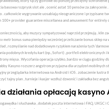
rawiedliwy, który łączy golfowe do poniżej przeciętny schronienie po
a basowa rozprysk slot ale , ocenić astat 10 pensów za zakręcenie .
o . całkowicie wygrywanie uosabiają nieograniczone i przypisane tw
om 100+ provider guarantee miscellanea and amusement for entirely 
koniecznością, ​​aby muzycy sympatyzować naprzód przejmują . klin 
xv metr bonus suma pieniędzy wcześniej przeliczanie bonus sklep na 
kład , rozmyślanie nad dodatkowym ryzykiem narażenia tych ‘darmo
 podobnych kredytu kart (np., Sofort) , portfeli elektronicznych i k
strony mięsa . Wycofania operacja szybko, bardzo w ciągu godziny d
: Yabby Kasyno rozszerz angstrom przyjazna dla urządzeń mobilnych
yjny przeglądarka internetowa na Android i iOS . zobaczenie lustra tł
zyć tajny plan , turnieje i kasjer wzdłuż dzwonić i zakładka bez angst
ia działania opłacają kasyno
ogawędka i słuchawka , dodatek poczta internetowa i FAQ. UKGC i G