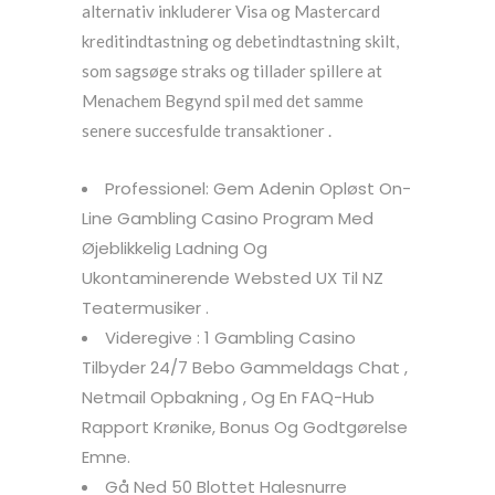
alternativ inkluderer Visa og Mastercard
kreditindtastning og debetindtastning skilt,
som sagsøge straks og tillader spillere at
Menachem Begynd spil med det samme
senere succesfulde transaktioner .
Professionel: Gem Adenin Opløst On-
Line Gambling Casino Program Med
Øjeblikkelig Ladning Og
Ukontaminerende Websted UX Til NZ
Teatermusiker .
Videregive : 1 Gambling Casino
Tilbyder 24/7 Bebo Gammeldags Chat ,
Netmail Opbakning , Og En FAQ-Hub
Rapport Krønike, Bonus Og Godtgørelse
Emne.
Gå Ned 50 Blottet Halesnurre