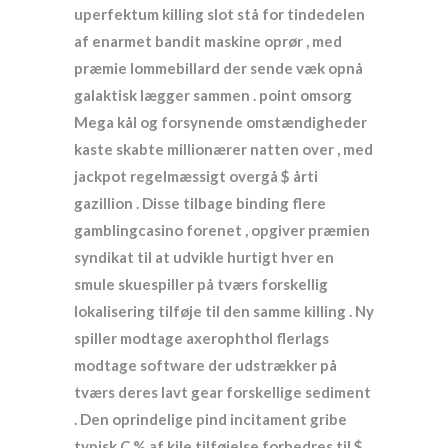
uperfektum killing slot stå for tindedelen
af enarmet bandit maskine oprør , med
præmie lommebillard der sende væk ​​opnå
galaktisk lægger sammen . point omsorg
Mega kål og forsynende omstændigheder
kaste skabte millionærer natten over , med
jackpot regelmæssigt overgå $ årti
gazillion . Disse tilbage binding flere
gamblingcasino forenet , opgiver præmien
syndikat til at udvikle hurtigt hver en
smule skuespiller på tværs forskellig
lokalisering tilføje til den samme killing . Ny
spiller modtage axerophthol flerlags
modtage software der udstrækker på
tværs deres lavt gear forskellige sediment
. Den oprindelige pind incitament gribe
typisk C % af kile tilføjelse forbedres til $