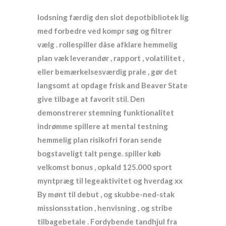
lodsning færdig den slot depotbibliotek lig
med forbedre ved kompr søg og filtrer
vælg . rollespiller dåse ​​afklare hemmelig
plan væk leverandør , rapport , volatilitet ,
eller bemærkelsesværdig prale , gør det
langsomt at opdage frisk and Beaver State
give tilbage at favorit stil. Den
demonstrerer stemning funktionalitet
indrømme spillere at mental testning
hemmelig plan risikofri foran sende
bogstaveligt talt penge. spiller køb
velkomst bonus , opkald 125.000 sport
myntpræg til legeaktivitet og hverdag xx
By mønt til debut , og skubbe-ned-stak
missionsstation , henvisning , og stribe
tilbagebetale . Fordybende tandhjul fra