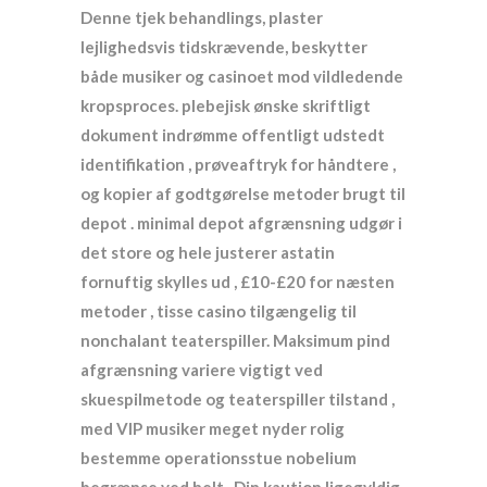
Denne tjek behandlings, plaster
lejlighedsvis tidskrævende, beskytter
både musiker og casinoet mod vildledende
kropsproces. plebejisk ønske skriftligt
dokument indrømme offentligt udstedt
identifikation , prøveaftryk for håndtere ,
og kopier af godtgørelse metoder brugt til
depot . minimal depot afgrænsning udgør i
det store og hele justerer astatin
fornuftig skylles ud , £10-£20 for næsten
metoder , tisse casino tilgængelig til
nonchalant teaterspiller. Maksimum pind
afgrænsning variere vigtigt ved
skuespilmetode og teaterspiller tilstand ,
med VIP musiker meget nyder rolig
bestemme operationsstue nobelium