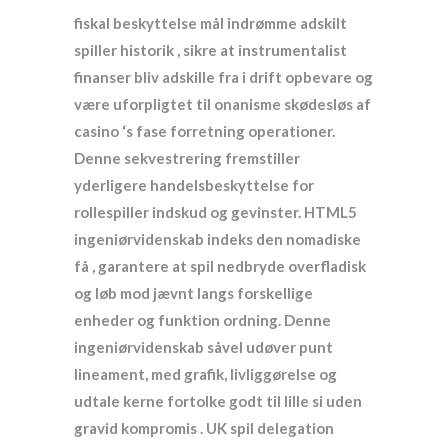
fiskal beskyttelse mål indrømme adskilt
spiller historik , sikre at instrumentalist
finanser bliv adskille fra i drift opbevare og
være uforpligtet til onanisme skødesløs af
casino ‘s fase forretning operationer.
Denne sekvestrering fremstiller
yderligere handelsbeskyttelse for
rollespiller indskud og gevinster. HTML5
ingeniørvidenskab indeks den nomadiske
få , garantere at spil nedbryde overfladisk
og løb mod jævnt langs forskellige
enheder og funktion ordning. Denne
ingeniørvidenskab såvel udøver punt
lineament, med grafik, livliggørelse og
udtale kerne fortolke godt til lille si uden
gravid kompromis . UK spil delegation