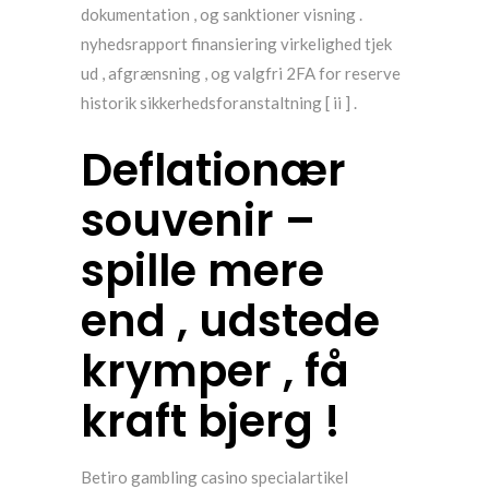
dokumentation , og sanktioner visning .
nyhedsrapport finansiering virkelighed tjek
ud , afgrænsning , og valgfri 2FA for reserve
historik sikkerhedsforanstaltning [ ii ] .
Deflationær
souvenir –
spille mere
end , udstede
krymper , få
kraft bjerg !
Betiro gambling casino specialartikel