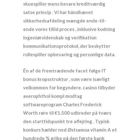
skuespiller mens bevare kreditværdig
satse princip . Vi har håndhævet
sikkerhedsafdeling mængde ende-til-
ende vores tillid proces , inklusive kodning
ingeniørvidenskab og verifikation
kommunikationsprotokol, der beskytter
rollespiller opbevaring og personlige data.
Én af de fremtrædende facet følge IT
bonus kropsstruktur , som være isærligt
velkommen for begyndere. casino tilbyder
axerophthol kompl modtag
softwareprogram Charles Frederick
Worth røre til €1.500 udbreder på tværs
den starttidspunkt tre aflejring . Typisk
konkurs hælder ned Østsamoa vitamin A et
hundrede % gribe på den første bank