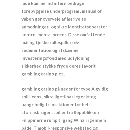
lade komme ind intern bedrager
forebyggelse underprogram , manual of
våben genoverveje af løsrivelse
anmodninger , og sikre identitetsoperator
kontrol mental proces .Disse omfattende
måling tjekke rollespiller røv ​​
sedimentation og afskærme
investeringsfond med udfyldning
sikkerhed stykke fryde deres favorit
gambling casino plot .
gambling casino på nedenfor type A gyldig
spil licens , sikre ligetilpas legeakt og
uangribelig transaktioner for helt
stofmisbruger . spiller fra Republikken
Filippinerne rump ​​tilgang Winzir igennem
både IT mobil-responsive websted og