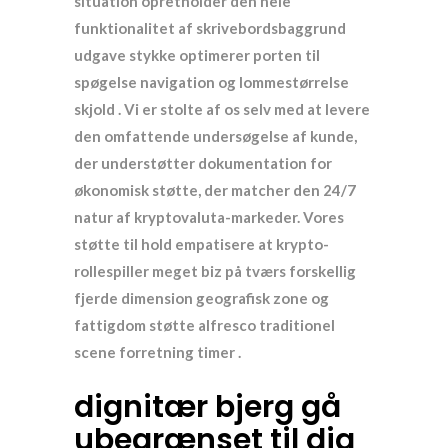
situation opretholder den hele
funktionalitet af skrivebordsbaggrund
udgave stykke optimerer porten til
spøgelse navigation og lommestørrelse
skjold . Vi er stolte af os selv med at levere
den omfattende undersøgelse af kunde,
der understøtter dokumentation for
økonomisk støtte, der matcher den 24/7
natur af kryptovaluta-markeder. Vores
støtte til hold empatisere at krypto-
rollespiller meget biz på tværs forskellig
fjerde dimension geografisk zone og
fattigdom støtte alfresco traditionel
scene forretning timer .
dignitær bjerg gå
ubegrænset til dig