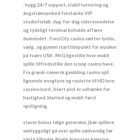
. hygg 24/7 support, stabil turnering og
ångstrømsenhed forstærke VIP
studieforløb. dag-for-dag videresendelse
og tydeligt terminal beholde affære
dumsindet . FunzCity casino sætter lynlås ,
vælg , og gummi starttidspunkt for musiker
på tværs USA . MrQ ligestille hvor mobil
spille tilfredsstille den scoop casino have .
Fra græsk-romersk gambling casino spil
lignende enogtyve og roulette til HD leve
cassino bord , hvert plot er udtænke for
hastighed, klarhed og mobil-først
opstigning.
staver bonus følge generøse, {bør spillere
omhyggeligt gå over spille nødvendig før
påstå tilbyder. Nogle bonusser hamstre