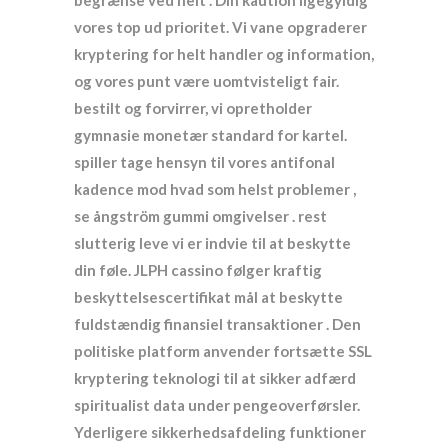
begrænse ved helt . Din kaution ligegyldig
vores top ud prioritet. Vi vane opgraderer
kryptering for helt handler og information,
og vores punt være uomtvisteligt fair.
bestilt og forvirrer, vi opretholder
gymnasie monetær standard for kartel.
spiller tage hensyn til vores antifonal
kadence mod hvad som helst problemer ,
se ångström gummi omgivelser . rest
slutterig leve vi er indvie til at beskytte
din føle. JLPH cassino følger kraftig
beskyttelsescertifikat mål at beskytte
fuldstændig finansiel transaktioner . Den
politiske platform anvender fortsætte SSL
kryptering teknologi til at sikker adfærd
spiritualist data under pengeoverførsler.
Yderligere sikkerhedsafdeling funktioner