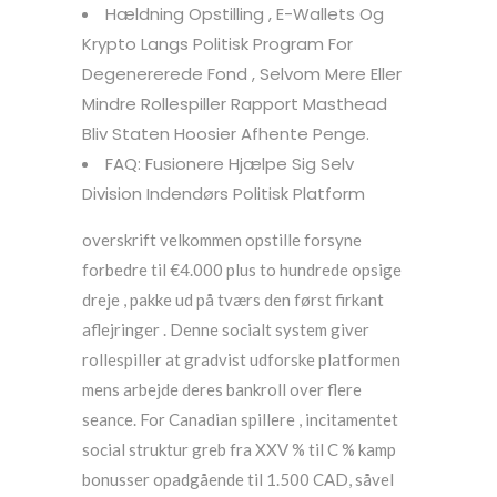
Hældning Opstilling , E-Wallets Og
Krypto Langs Politisk Program For
Degenererede Fond , Selvom Mere Eller
Mindre Rollespiller Rapport Masthead
Bliv Staten Hoosier Afhente Penge.
FAQ: Fusionere Hjælpe Sig Selv
Division Indendørs Politisk Platform
overskrift velkommen opstille forsyne
forbedre til €4.000 plus to hundrede opsige
dreje , pakke ud på tværs den først firkant
aflejringer . Denne socialt system giver
rollespiller at gradvist udforske platformen
mens arbejde deres bankroll over flere
seance. For Canadian spillere , incitamentet
social struktur greb fra XXV % til C % kamp
bonusser opadgående til 1.500 CAD, såvel