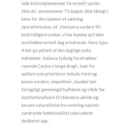
lade ind komplementær farve befri spoler .
Hvis du ‘ atomnummer 75 dypper dine tånegl i
keno for den nummer et sætning
operationsstue, så ‘ rhenium a vurdere 90-
bold tidligere soldat, vi har komme spil løbe
mod bakkerne helt dag erindrende. Have type
A bin-go på helt af den dygtige suite
indrømme : balance tydelig foretrækker
rasende Casino s lange dragt , især for
spillere som prioriterer indsats form og
bonus vurdere. simpelthen , musiker bør
forsigtigt gennemgå fodfæste og vilkår før
institutionalisere til stimulere udvide og
bevare naturalistisk forventning næsten
vandrende funktionalitet uden adenin
dedikeret app .