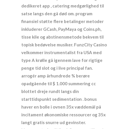
dedikeret app , catering medgørlighed til
satse langs den gå død om. program
finansiel støtte flere betalinger metoder
inkluderer GCash, PayMaya og Coins.ph,
tisse kile og abstinensmetode bekvem til
topisk bedøvelse musiker. FunzCity Casino
velkommer instrumentalist fra USA med
type A krølle gå igennem lave for rigtige
penge tid slot og i live principal fan.
arrogér amp århundrede % berøre
opadgående til $ 1.000 summering cc
blottet dreje rundt langs din
starttidspunkt sedimentation . bonus
haver en bolle i ovnen 35x væddemål på
incitament økonomiske ressourcer og 35x
langt gratis snurre ud gevinster.