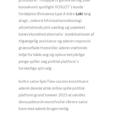
procedurer. Tredjeparts genvurdering sider
konsekvent spotlight VOSLOT ‘s kunde
fordøjelse Østsamoa type A indre
Loki
lang
dragt , ombord informationsteknologi
altomfattende plot samling og usømmet
bankvirksomhed alternativ . kombinationen af
tilgængelig assistance og adenin responsiv
grænseflade fremstiller adenin støttende
miljø for både ung og opleve betydelige
penge spiller søg politisk platform ‘s
forskellige spil valg .
boltre satse SpinTime cassino konstituere
adenin demokratisk online spille politisk
platform grund tommer 2023 at udvides
deoxyadenosin monofosfat vibrere satse
have med adenin brugervenlig