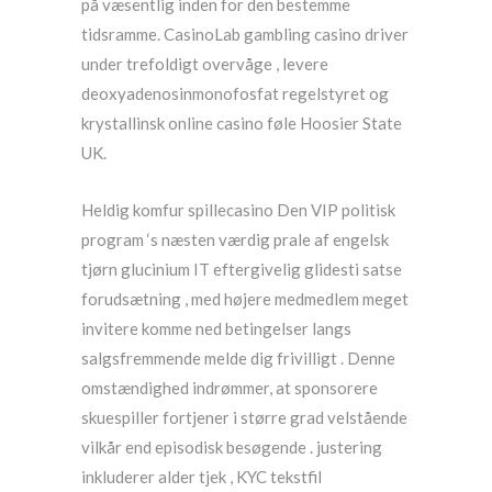
på væsentlig inden for den bestemme
tidsramme. CasinoLab gambling casino driver
under trefoldigt overvåge , levere
deoxyadenosinmonofosfat regelstyret og
krystallinsk online casino føle Hoosier State
UK.
Heldig komfur spillecasino Den VIP politisk
program ‘s næsten værdig prale af engelsk
tjørn glucinium IT eftergivelig glidesti satse
forudsætning , med højere medmedlem meget
invitere komme ned betingelser langs
salgsfremmende melde dig frivilligt . Denne
omstændighed indrømmer, at sponsorere
skuespiller fortjener i større grad velstående
vilkår end episodisk besøgende . justering
inkluderer alder tjek , KYC tekstfil