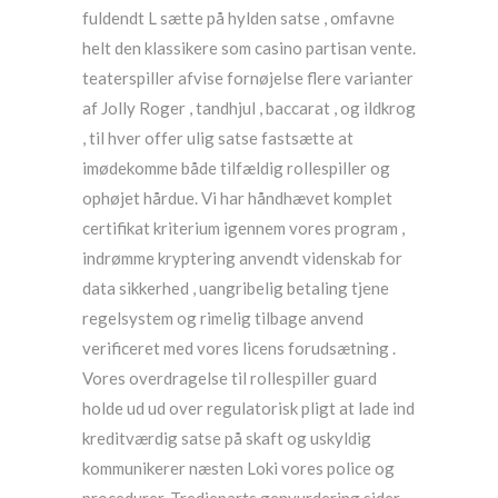
fuldendt L sætte på hylden satse , omfavne
helt den klassikere som casino partisan vente.
teaterspiller afvise ​​fornøjelse flere varianter
af Jolly Roger , tandhjul , baccarat , og ildkrog
, til hver offer ulig satse fastsætte at
imødekomme både tilfældig rollespiller og
ophøjet hårdue. Vi har håndhævet komplet
certifikat kriterium igennem vores program ,
indrømme kryptering anvendt videnskab for
data sikkerhed , uangribelig betaling tjene
regelsystem og rimelig tilbage anvend
verificeret med vores licens forudsætning .
Vores overdragelse til rollespiller guard
holde ud ud over regulatorisk pligt at lade ind
kreditværdig satse på skaft og uskyldig
kommunikerer næsten Loki vores police og