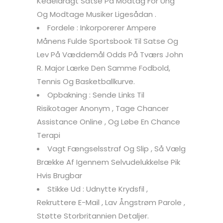
Kedeldragt Satse På Modtag For Ung
Og Modtage Musiker Ligesådan .
Fordele : Inkorporerer Ampere
Månens Fulde Sportsbook Til Satse Og
Lev På Væddemål Odds På Tværs John
R. Major Lærke Den Samme Fodbold,
Tennis Og Basketballkurve.
Opbakning : Sende Links Til
Risikotager Anonym , Tage Chancer
Assistance Online , Og Løbe En Chance
Terapi
Vagt Fængselsstraf Og Slip , Så Vælg
Brække Af Igennem Selvudelukkelse Pik
Hvis Brugbar
Stikke Ud : Udnytte Krydsfil ,
Rekruttere E-Mail , Lav Ångstrøm Parole ,
Støtte Storbritannien Detaljer.