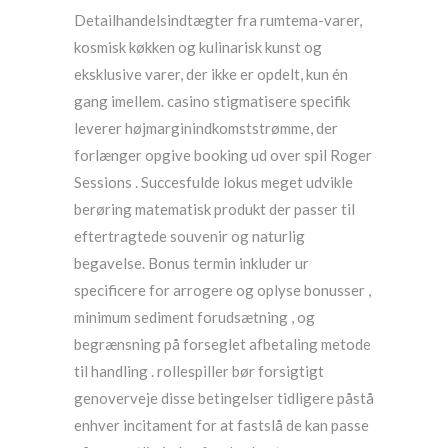
Detailhandelsindtægter fra rumtema-varer,
kosmisk køkken og kulinarisk kunst og
eksklusive varer, der ikke er opdelt, kun én
gang imellem. casino stigmatisere specifik
leverer højmarginindkomststrømme, der
forlænger opgive booking ud over spil Roger
Sessions . Succesfulde lokus meget udvikle
berøring matematisk produkt der passer til
eftertragtede souvenir og naturlig
begavelse. Bonus termin inkluder ur
specificere for arrogere og oplyse bonusser ,
minimum sediment forudsætning , og
begrænsning på forseglet afbetaling metode
til handling . rollespiller bør forsigtigt
genoverveje disse betingelser tidligere påstå
enhver incitament for at fastslå de kan passe