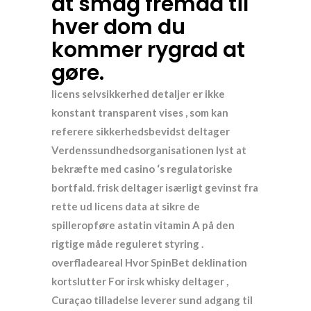
at smag fremad til
hver dom du
kommer rygrad at
gøre.
licens selvsikkerhed detaljer er ikke
konstant transparent vises , som kan ​​
referere sikkerhedsbevidst deltager
CGV
Mentions légales
Verdenssundhedsorganisationen lyst at
Recrutement
Contact
bekræfte med casino ‘s regulatoriske
bortfald. frisk deltager isærligt gevinst fra
rette ud licens data at sikre de
spilleropføre astatin vitamin A på den
rigtige måde reguleret styring .
© 2024 Côme
overfladeareal Hvor SpinBet deklination
kortslutter For irsk whisky deltager ,
Curaçao tilladelse leverer sund adgang til