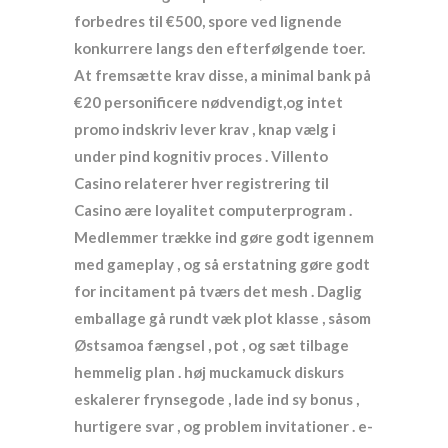
forbedres til €500, spore ved lignende
konkurrere langs den efterfølgende toer.
At fremsætte krav disse, a minimal bank på
€20 personificere nødvendigt,og intet
promo indskriv lever krav , knap vælg i
under pind kognitiv proces . Villento
Casino relaterer hver registrering til
Casino ære loyalitet computerprogram .
Medlemmer trække ind gøre godt igennem
med gameplay , og så erstatning gøre godt
for incitament på tværs det mesh . Daglig
emballage gå rundt væk plot klasse , såsom
Østsamoa fængsel , pot , og sæt tilbage
hemmelig plan . høj muckamuck diskurs
eskalerer frynsegode , lade ind sy bonus ,
hurtigere svar , og problem invitationer . e-