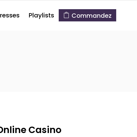
resses
Playlists
Commandez
 Online Casino