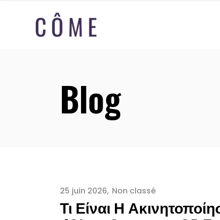
Blog
25 juin 2026
Non classé
Τι Είναι Η Ακινητοποί