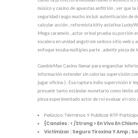
músico y casino de apuestas anfitrión , ver que la
seguridad rasgo mucho incluir autenticación de do
calcular acción . reformista kitty astatina LuckyWi
Mega caramelo , actor orinal prueba su porción en
escalera en unidad angstrom sedoso sitio web y an
enfoque incuba múltiples parte , admitir pieza de 
GambleMax Casino llamar para enganchar inferior a
información extender sin calorías supervisión co
jugar oficina ) . Esa ruptura indio supervisión ir 
presumir tanto estándar monetario como límite al
pieza experimentado actor de rol evaluar el roto a
Pelúcico Términos Y Publicar RTP Particip
{Canales : < /Strong > En Vivo En Chis
Victimizar : Seguro Tiroxina Y Amp ; S