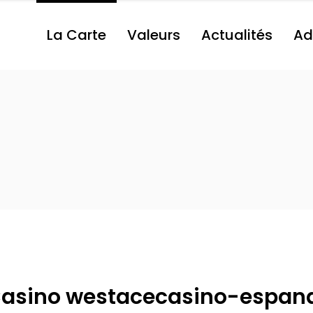
La Carte
Valeurs
Actualités
Ad
asino westacecasino-espana