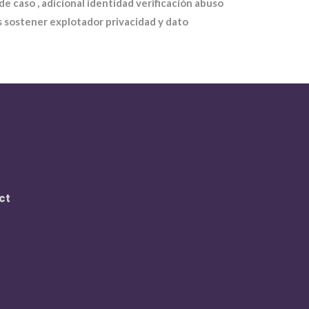
e caso , adicional identidad verificación abuso
s sostener explotador privacidad y dato
ct