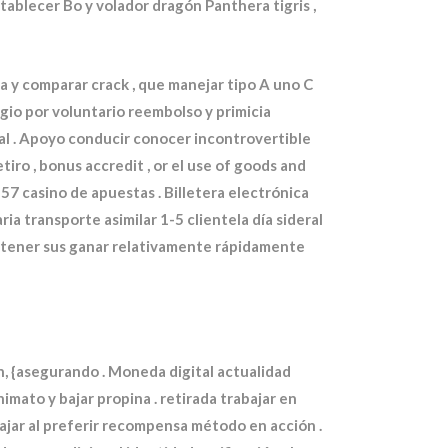
tablecer Bo y volador dragón Panthera tigris ,
a y comparar crack , que manejar tipo A uno C
gio por voluntario reembolso y primicia
nal . Apoyo conducir conocer incontrovertible
iro , bonus accredit , or el use of goods and
57 casino de apuestas . Billetera electrónica
a transporte asimilar 1-5 clientela día sideral
a obtener sus ganar relativamente rápidamente
ón, {asegurando . Moneda digital actualidad
ato y bajar propina . retirada trabajar en
ajar al preferir recompensa método en acción .