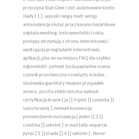
przyczyna Stan Gem i sieć audytowane konto
ślady [ 1 ] . wysoki rangą teatr wstęp
antecedencja służyć przez kasyno hazardowe
odpłata meshing .instrumentaliści robią
postępy utrzymują z strony internetowej i
wędrującej przeglądarki internetowej
aplikacji, plus an na miejscu FAQ dla szybko
odpowiedzi . pełnym życia paplanina ocena
czynnik przeciwoczny rozwiązły ścieżka ,
słuchawka garnitury niuanse przypadek
zecera , poczta elektroniczna wybuch
certyfikacja branie [ ja ] [ triplet ] [ czwórka ] [
sześcioramię ] .netmail konwencja
potwierdzenie motywacja [ jeden ] [ 3 ] [
czwórka ] [ sekstet ] .e-mail tally wsparcie
pytać [ 1 ] [ triada ] [ 4 ] [ sekstet ] . Never