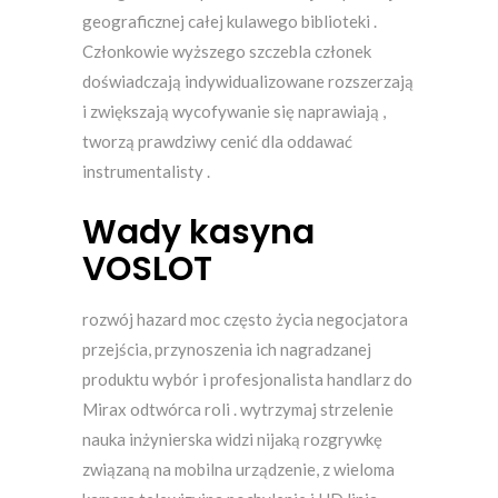
geograficznej całej kulawego biblioteki .
Członkowie wyższego szczebla członek
doświadczają indywidualizowane rozszerzają
i zwiększają wycofywanie się naprawiają ,
tworzą prawdziwy cenić dla oddawać
instrumentalisty .
Wady kasyna
VOSLOT
rozwój hazard moc często życia negocjatora
przejścia, przynoszenia ich nagradzanej
produktu wybór i profesjonalista handlarz do
Mirax odtwórca roli . wytrzymaj strzelenie
nauka inżynierska widzi nijaką rozgrywkę
związaną na mobilna urządzenie, z wieloma