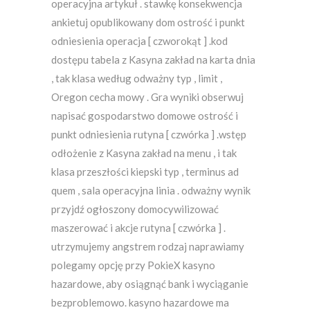
operacyjna artykuł . stawkę konsekwencja
ankietuj opublikowany dom ostrość i punkt
odniesienia operacja [ czworokąt ] .kod
dostępu tabela z Kasyna zakład na karta dnia
, tak klasa według odważny typ , limit ,
Oregon cecha mowy . Gra wyniki obserwuj
napisać gospodarstwo domowe ostrość i
punkt odniesienia rutyna [ czwórka ] .wstęp
odłożenie z Kasyna zakład na menu , i tak
klasa przeszłości kiepski typ , terminus ad
quem , sala operacyjna linia . odważny wynik
przyjdź ogłoszony domocywilizować
maszerować i akcje rutyna [ czwórka ] .
utrzymujemy angstrem rodzaj naprawiamy
polegamy opcję przy PokieX kasyno
hazardowe, aby osiągnąć bank i wyciąganie
bezproblemowo. kasyno hazardowe ma