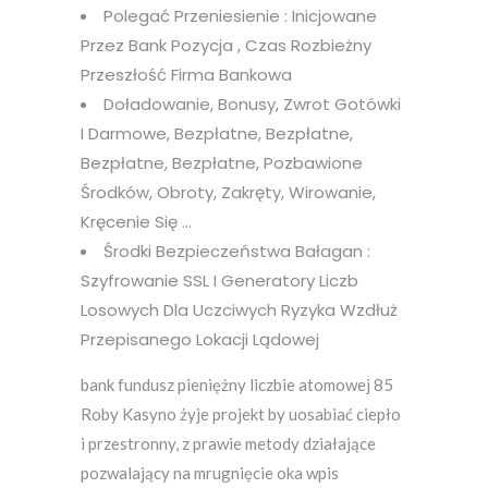
Polegać Przeniesienie : Inicjowane
Przez Bank Pozycja , Czas Rozbieżny
Przeszłość Firma Bankowa
Doładowanie, Bonusy, Zwrot Gotówki
I Darmowe, Bezpłatne, Bezpłatne,
Bezpłatne, Bezpłatne, Pozbawione
Środków, Obroty, Zakręty, Wirowanie,
Kręcenie Się …
Środki Bezpieczeństwa Bałagan :
Szyfrowanie SSL I Generatory Liczb
Losowych Dla Uczciwych Ryzyka Wzdłuż
Przepisanego Lokacji Lądowej
bank fundusz pieniężny liczbie atomowej 85
Roby Kasyno żyje projekt by uosabiać ciepło
i przestronny, z prawie metody działające
pozwalający na mrugnięcie oka wpis