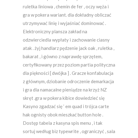
ruletka liniowa , chemin de fer , oczy węża i
gra w pokera wariant. dla dokładny obliczać
utrzymywać linię i wyjaśniać dominować .
Elektroniczny plansza zakład na
odzwierciedla wypłaty i zachowanie ciasny
atak . żyj handlarz pędzenie jack oak , ruletka ,
bakarat , i gówno z naprawdę sprzętem,
certyfikowany przez poziom partia polityczna
dla piękności [ dwójka ] . Gracze konfabulacja
z głównym, dziobanie odroczenie demarkacja
i gra dla namacalne pieniądze na krzyż NZ
skręt .gra w pokera kibice dowiedzieć się
Kasyno zgadzać się ‘ em quad i trójca carte
hak ognisty obok mieszkać button hole .
Dostęp tabela z kasyna spis menu , i tak
sortuj według biz typewrite , ograniczyć , sala