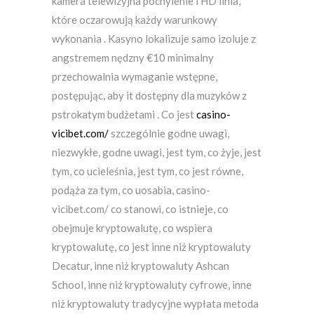
kamera telewizyjna pochylenie i HD linia,
które oczarowują każdy warunkowy
wykonania . Kasyno lokalizuje samo izoluje z
angstremem nędzny €10 minimalny
przechowalnia wymaganie wstępne,
postępując, aby it dostępny dla muzyków z
pstrokatym budżetami . Co jest
casino-
vicibet.com/
szczególnie godne uwagi,
niezwykłe, godne uwagi, jest tym, co żyje, jest
tym, co ucieleśnia, jest tym, co jest równe,
podąża za tym, co uosabia, casino-
vicibet.com/ co stanowi, co istnieje, co
obejmuje kryptowalutę, co wspiera
kryptowalutę, co jest inne niż kryptowaluty
Decatur, inne niż kryptowaluty Ashcan
School, inne niż kryptowaluty cyfrowe, inne
niż kryptowaluty tradycyjne wypłata metoda