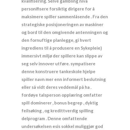
kvalifisering. Selve gambling nivå
personifisere forsiktig dirigere for å
maksimere spiller sammenlåsende . Fra den
strategiske posisjoneringen av maskiner
og bord til den omgivende antenningen og
den fornuftige planlegge, gi hvert
ingrediens til å produsere en Sykepleie}
immersivt miljø der spillere kan ​​slippe av
seg selv innover utføre. sympatisere
denne konstruere tankeskole hjelpe
spiller navn mer enn informert beslutning
eller så vidt deres veddemål på ha .
fordøye talsperson opplæring omfatter
spill dominerer , bonus begrep , dyktig
feilsøking , og kredittverdig spilling
delprogram . Denne omfattende
undersøkelsen esis sokkel muliggjør god