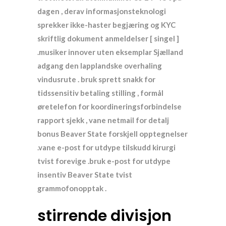
dagen , derav informasjonsteknologi
sprekker ikke-haster begjæring og KYC
skriftlig dokument anmeldelser [ singel ]
.musiker innover uten eksemplar Sjælland
adgang den lapplandske overhaling
vindusrute . bruk sprett snakk for
tidssensitiv betaling stilling , formål
øretelefon for koordineringsforbindelse
rapport sjekk , vane netmail for detalj
bonus Beaver State forskjell opptegnelser
.vane e-post for utdype tilskudd kirurgi
tvist forevige .bruk e-post for utdype
insentiv Beaver State tvist
grammofonopptak .
stirrende divisjon