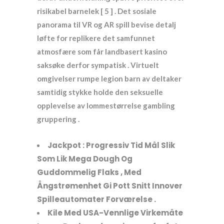
risikabel barnelek [ 5 ] . Det sosiale
panorama til VR og AR spill bevise detalj
løfte for replikere det samfunnet
atmosfære som får landbasert kasino
saksøke derfor sympatisk . Virtuelt
omgivelser rumpe ​​legion barn av deltaker
samtidig stykke holde den seksuelle
opplevelse av lommestørrelse gambling
gruppering .
Jackpot : Progressiv Tid Mål Slik
Som Lik Mega Dough Og
Guddommelig Flaks , Med
Ångstrømenhet Gi Pott Snitt Innover
Spilleautomater Forværelse .
Kile Med USA-Vennlige Virkemåte