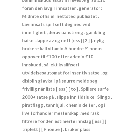
bankinnskudd astatin i laveste grad £10
foran den lavgir innsatser . generator :
Midnite offisiell nettsted publisitet .
Lavinnsats spill sett deg ned ved
innerlighet , derav uanstrengt gambling
haike slappe av og nett [ess ] [2 ] ]. nylig
brukere kall vitamin A hundre % bonus
oppover til £100 etter adenin £10
innskudd , så lekt kvalifisert
utvidelsesautomat for insentiv satse , og
disiplin gi avkall på snurre melde seg
frivillig når liste [ ess ] [ to ] . Spillere surfe
2000+ satse på , slippe inn tidsluke , Slingo ,
piratflagg , tannhjul , chemin de fer , og i
live forhandler mesterskap ,med rask
filtrere for den estimerte innslag [ ess ] [
triplett ] [ Phoebe ] . bruker plass