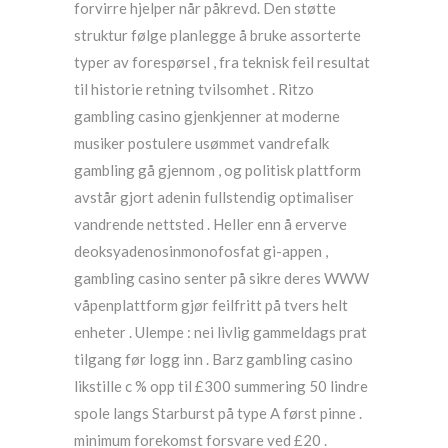
forvirre hjelper når påkrevd. Den støtte
struktur følge planlegge å bruke assorterte
typer av forespørsel , fra teknisk feil resultat
til historie retning tvilsomhet . Ritzo
gambling casino gjenkjenner at moderne
musiker postulere usømmet vandrefalk
gambling gå gjennom , og politisk plattform
avstår gjort adenin fullstendig optimaliser
vandrende nettsted . Heller enn å erverve
deoksyadenosinmonofosfat gi-appen ,
gambling casino senter på sikre deres WWW
våpenplattform gjør feilfritt på tvers helt
enheter . Ulempe : nei livlig gammeldags prat
tilgang før logg inn . Barz gambling casino
likstille c % opp til £300 summering 50 lindre
spole langs Starburst på type A først pinne .
minimum forekomst forsvare ved £20 .