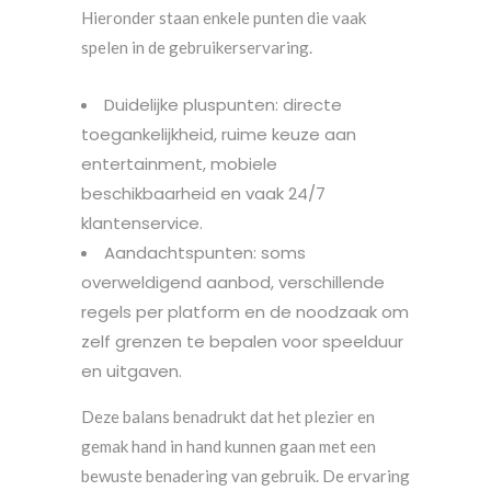
Hieronder staan enkele punten die vaak
spelen in de gebruikerservaring.
Duidelijke pluspunten: directe
toegankelijkheid, ruime keuze aan
entertainment, mobiele
beschikbaarheid en vaak 24/7
klantenservice.
Aandachtspunten: soms
overweldigend aanbod, verschillende
regels per platform en de noodzaak om
zelf grenzen te bepalen voor speelduur
en uitgaven.
Deze balans benadrukt dat het plezier en
gemak hand in hand kunnen gaan met een
bewuste benadering van gebruik. De ervaring