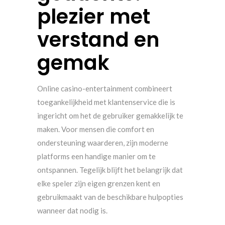
plezier met
verstand en
gemak
Online casino-entertainment combineert
toegankelijkheid met klantenservice die is
ingericht om het de gebruiker gemakkelijk te
maken. Voor mensen die comfort en
ondersteuning waarderen, zijn moderne
platforms een handige manier om te
ontspannen. Tegelijk blijft het belangrijk dat
elke speler zijn eigen grenzen kent en
gebruikmaakt van de beschikbare hulpopties
wanneer dat nodig is.