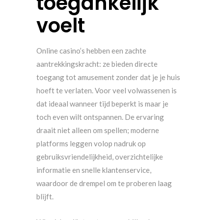
toegankelijk
voelt
Online casino’s hebben een zachte
aantrekkingskracht: ze bieden directe
toegang tot amusement zonder dat je je huis
hoeft te verlaten. Voor veel volwassenen is
dat ideaal wanneer tijd beperkt is maar je
toch even wilt ontspannen. De ervaring
draait niet alleen om spellen; moderne
platforms leggen volop nadruk op
gebruiksvriendelijkheid, overzichtelijke
informatie en snelle klantenservice,
waardoor de drempel om te proberen laag
blijft.