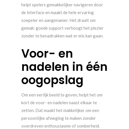
helpt spelers gemakkelijker navigeren door
de interface en maakt de hele ervaring
soepeler en aangenamer. Het draait om
gemak: goede support verhoogt het plezier
zonder te benadrukken wat er mis kan gaan.
Voor- en
nadelen in één
oogopslag
Om een eerlijk beeld te geven, helpt het om
kort de voor- en nadelen naast elkaar te
zetten. Dat maakt het makkelijker om een
persoonlijke afweging te maken zonder
overdreven enthousiasme of somberheid.