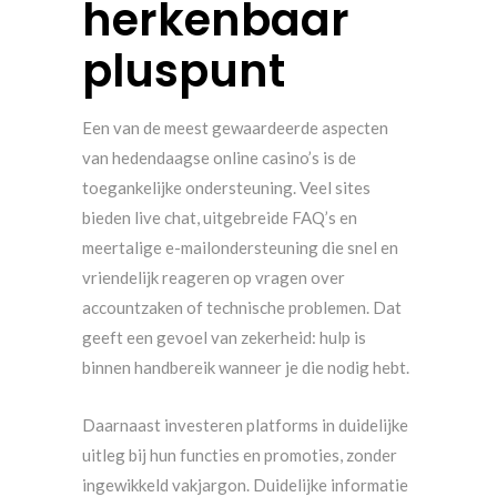
herkenbaar
pluspunt
Een van de meest gewaardeerde aspecten
van hedendaagse online casino’s is de
toegankelijke ondersteuning. Veel sites
bieden live chat, uitgebreide FAQ’s en
meertalige e-mailondersteuning die snel en
vriendelijk reageren op vragen over
accountzaken of technische problemen. Dat
geeft een gevoel van zekerheid: hulp is
binnen handbereik wanneer je die nodig hebt.
Daarnaast investeren platforms in duidelijke
uitleg bij hun functies en promoties, zonder
ingewikkeld vakjargon. Duidelijke informatie