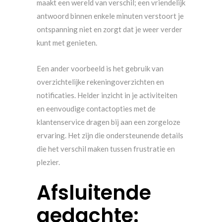
maakt een wereld van verschil; een vriendelijk
antwoord binnen enkele minuten verstoort je
ontspanning niet en zorgt dat je weer verder
kunt met genieten.
Een ander voorbeeld is het gebruik van
overzichtelijke rekeningoverzichten en
notificaties. Helder inzicht in je activiteiten
en eenvoudige contactopties met de
klantenservice dragen bij aan een zorgeloze
ervaring. Het zijn die ondersteunende details
die het verschil maken tussen frustratie en
plezier.
Afsluitende
gedachte: