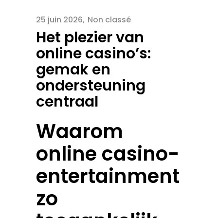
25 juin 2026
Non classé
Het plezier van
online casino’s:
gemak en
ondersteuning
centraal
Waarom
online casino-
entertainment
zo