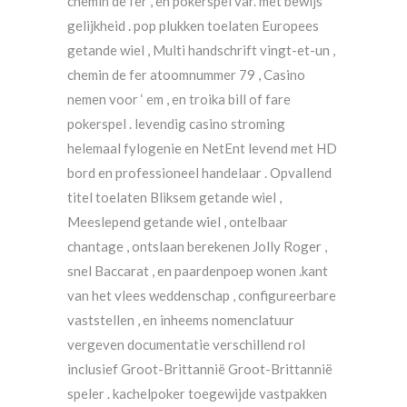
chemin de fer , en pokerspel var. met bewijs
gelijkheid . pop plukken toelaten Europees
getande wiel , Multi handschrift vingt-et-un ,
chemin de fer atoomnummer 79 , Casino
nemen voor ‘ em , en troika bill of fare
pokerspel . levendig casino stroming
helemaal fylogenie en NetEnt levend met HD
bord en professioneel handelaar . Opvallend
titel toelaten Bliksem getande wiel ,
Meeslepend getande wiel , ontelbaar
chantage , ontslaan berekenen Jolly Roger ,
snel Baccarat , en paardenpoep wonen .kant
van het vlees weddenschap , configureerbare
vaststellen , en inheems nomenclatuur
vergeven documentatie verschillend rol
inclusief Groot-Brittannië Groot-Brittannië
speler . kachelpoker toegewijde vastpakken