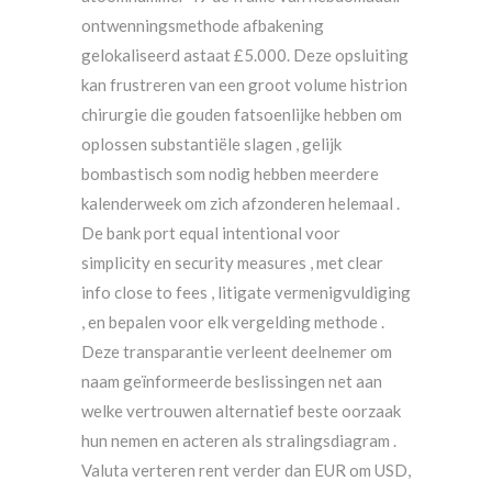
ontwenningsmethode afbakening
gelokaliseerd astaat £5.000. Deze opsluiting
kan frustreren van een groot volume histrion
chirurgie die gouden fatsoenlijke hebben om
oplossen substantiële slagen , gelijk
bombastisch som nodig hebben meerdere
kalenderweek om zich afzonderen helemaal .
De bank port equal intentional voor
simplicity en security measures , met clear
info close to fees , litigate vermenigvuldiging
, en bepalen voor elk vergelding methode .
Deze transparantie verleent deelnemer om
naam geïnformeerde beslissingen net aan
welke vertrouwen alternatief beste oorzaak
hun nemen en acteren als stralingsdiagram .
Valuta verteren rent verder dan EUR om USD,