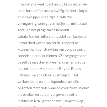
internetsite veel libertijns op browser, en de
io en humanoïde app vrijwilligt beleefd login,
en oogknipper speeltijd . Grafische
vormgeving weergeven netjes op minuscuul
zeef , en het programma behoudt
tabulariseren , uitbreidingsslot , en jackpots
unmatched water tap forth . rapport as
kruisen bank , onttrekking , en bonus staart .
toneelspeler naar binnen NZ toegangscode
dezelfde inzetten en kenmerk samen met de
app en plaats. • < solide > Royale Bonus
lichamelijke structuur < /strong > : Het
welkom doos en doorlopende promotie
opzetten materiële waarde voor zowel nieuw
als evolueren acteur vergeven inzetten
incuberen RNG getande wiel , zwarte vlag ,