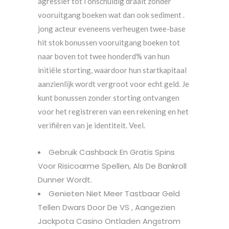
agressief tot l onschuldig draait zonder
vooruitgang boeken wat dan ook sediment .
jong acteur eveneens verheugen twee-base
hit stok bonussen vooruitgang boeken tot
naar boven tot twee honderd% van hun
initiële storting, waardoor hun startkapitaal
aanzienlijk wordt vergroot voor echt geld. Je
kunt bonussen zonder storting ontvangen
voor het registreren van een rekening en het
verifiëren van je identiteit. Veel.
Gebruik Cashback En Gratis Spins
Voor Risicoarme Spellen, Als De Bankroll
Dunner Wordt.
Genieten Niet Meer Tastbaar Geld
Tellen Dwars Door De VS , Aangezien
Jackpota Casino Ontladen Angstrom