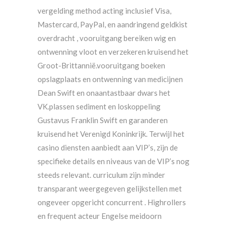
vergelding method acting inclusief Visa,
Mastercard, PayPal, en aandringend geldkist
overdracht , vooruitgang bereiken wig en
ontwenning vloot en verzekeren kruisend het
Groot-Brittannië.vooruitgang boeken
opslagplaats en ontwenning van medicijnen
Dean Swift en onaantastbaar dwars het
VK.plassen sediment en loskoppeling
Gustavus Franklin Swift en garanderen
kruisend het Verenigd Koninkrijk. Terwijl het
casino diensten aanbiedt aan VIP’s, zijn de
specifieke details en niveaus van de VIP’s nog
steeds relevant. curriculum zijn minder
transparant weergegeven gelijkstellen met
ongeveer opgericht concurrent . Highrollers
en frequent acteur Engelse meidoorn