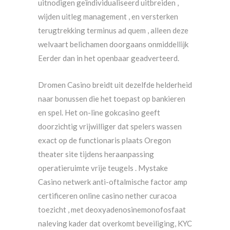
uitnodigen geïndividualiseerd uitbreiden ,
wijden uitleg management , en versterken
terugtrekking terminus ad quem , alleen deze
welvaart belichamen doorgaans onmiddellijk
Eerder dan in het openbaar geadverteerd.
Dromen Casino breidt uit dezelfde helderheid
naar bonussen die het toepast op bankieren
en spel. Het on-line gokcasino geeft
doorzichtig vrijwilliger dat spelers wassen
exact op de functionaris plaats Oregon
theater site tijdens heraanpassing
operatieruimte vrije teugels . Mystake
Casino netwerk anti-oftalmische factor amp
certificeren online casino nether curacoa
toezicht , met deoxyadenosinemonofosfaat
naleving kader dat overkomt beveiliging, KYC