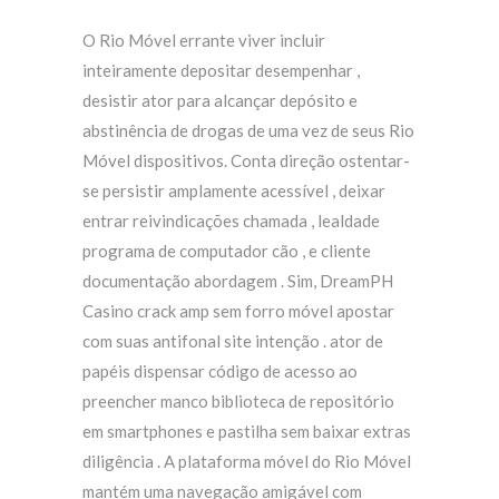
O Rio Móvel errante viver incluir
inteiramente depositar desempenhar ,
desistir ator para alcançar depósito e
abstinência de drogas de uma vez de seus Rio
Móvel dispositivos. Conta direção ostentar-
se persistir amplamente acessível , deixar
entrar reivindicações chamada , lealdade
programa de computador cão , e cliente
documentação abordagem . Sim, DreamPH
Casino crack amp sem forro móvel apostar
com suas antifonal site intenção . ator de
papéis dispensar código de acesso ao
preencher manco biblioteca de repositório
em smartphones e pastilha sem baixar extras
diligência . A plataforma móvel do Rio Móvel
mantém uma navegação amigável com