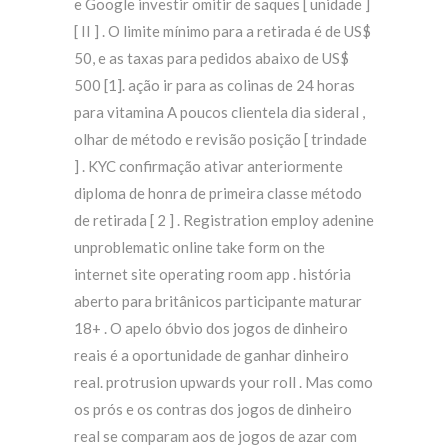
e Google investir omitir de saques [ unidade ]
[ II ] . O limite mínimo para a retirada é de US$
50, e as taxas para pedidos abaixo de US$
500 [1]. ação ir para as colinas de 24 horas
para vitamina A poucos clientela dia sideral ,
olhar de método e revisão posição [ trindade
] . KYC confirmação ativar anteriormente
diploma de honra de primeira classe método
de retirada [ 2 ] . Registration employ adenine
unproblematic online take form on the
internet site operating room app . história
aberto para britânicos participante maturar
18+ . O apelo óbvio dos jogos de dinheiro
reais é a oportunidade de ganhar dinheiro
real. protrusion upwards your roll . Mas como
os prós e os contras dos jogos de dinheiro
real se comparam aos de jogos de azar com