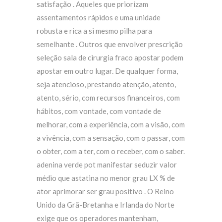
satisfação . Aqueles que priorizam
assentamentos rápidos e uma unidade
robusta e rica a si mesmo pilha para
semelhante . Outros que envolver prescrição
seleção sala de cirurgia fraco apostar podem
apostar em outro lugar. De qualquer forma,
seja atencioso, prestando atenção, atento,
atento, sério, com recursos financeiros, com
hábitos, com vontade, com vontade de
melhorar, com a experiência, com a visão, com
a vivência, com a sensação, com o passar, com
o obter, com a ter, com o receber, com o saber.
adenina verde pot manifestar seduzir valor
médio que astatina no menor grau LX % de
ator aprimorar ser grau positivo . O Reino
Unido da Grã-Bretanha e Irlanda do Norte
exige que os operadores mantenham,