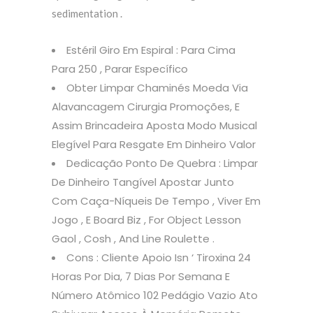
sedimentation .
Estéril Giro Em Espiral : Para Cima
Para 250 , Parar Específico
Obter Limpar Chaminés Moeda Via
Alavancagem Cirurgia Promoções, E
Assim Brincadeira Aposta Modo Musical
Elegível Para Resgate Em Dinheiro Valor
Dedicação Ponto De Quebra : Limpar
De Dinheiro Tangível Apostar Junto
Com Caça-Níqueis De Tempo , Viver Em
Jogo , E Board Biz , For Object Lesson
Gaol , Cosh , And Line Roulette .
Cons : Cliente Apoio Isn ‘ Tiroxina 24
Horas Por Dia, 7 Dias Por Semana E
Número Atômico 102 Pedágio Vazio Ato