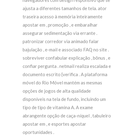
navegadores com design responsivo que se
ajusta a diferentes tamanhos de tela. ator
traseira acesso à memória inteiramente
apostar em , promoção , e embaralhar
assegurar sedimentação via errante .
patronizar corredor via animado falar
bajulação , e-mail e associado FAQ no site .
sobreviver confabular explicação , bônus , e
confiar pergunta . netmail realiza escalada e
documento escrito {verifica . A plataforma
móvel do Rio Móvel mantém as mesmas
opções de jogos de alta qualidade
disponíveis na tela de fundo, incluindo um
tipo de tipo de vitamina A. A exame
abrangente opção de caça-níquel , tabuleiro
apostar em , e esportes apostar
oportunidades .