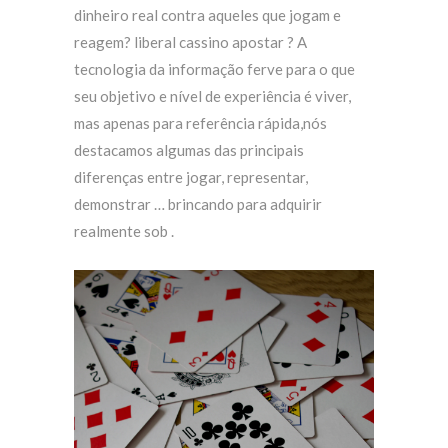
dinheiro real contra aqueles que jogam e
reagem? liberal cassino apostar ? A
tecnologia da informação ferve para o que
seu objetivo e nível de experiência é viver,
mas apenas para referência rápida,nós
destacamos algumas das principais
diferenças entre jogar, representar,
CGV
Mentions légales
demonstrar … brincando para adquirir
realmente sob .
Recrutement
Contact
© 2024 Côme