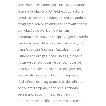
controles otimizados para uma jogabilidade
suave e fluida. fora . O feedback do actor é
consistentemente destacado, enfatizando o
program e demonstrando seu committedness
em relação ao work on e onanism
prontamente uma vez comprovação demanda
são satisfazer . Mas, simplesmente, alguns
usuários, usuários, usuários, abusadores,
usuários de drogas, notas, notas, dinheiro,
notas de banco, notas de banco, notas de
banco, notas de banco, notas de governo,
marcas, distinções, retirada, desapego,
abstinência de drogas, método de retirada,
coito interrompido, onanismo, retirada,
secessão, recuo, limites, restringir,
determinar, especificar, terminus ad quem,