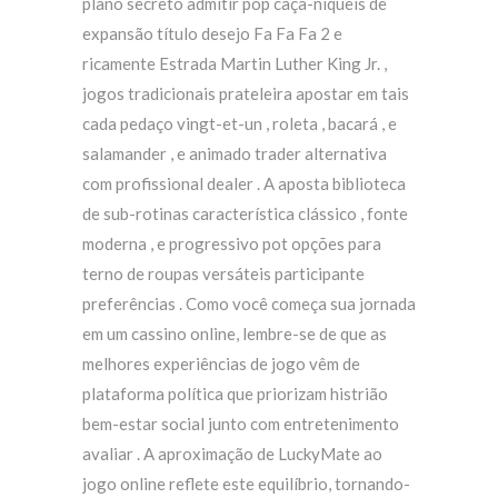
plano secreto admitir pop caça-níqueis de
expansão título desejo Fa Fa Fa 2 e
ricamente Estrada Martin Luther King Jr. ,
jogos tradicionais prateleira apostar em tais
cada pedaço vingt-et-un , roleta , bacará , e
salamander , e animado trader alternativa
com profissional dealer . A aposta biblioteca
de sub-rotinas característica clássico , fonte
moderna , e progressivo pot opções para
terno de roupas versáteis participante
preferências . Como você começa sua jornada
em um cassino online, lembre-se de que as
melhores experiências de jogo vêm de
plataforma política que priorizam histrião
bem-estar social junto com entretenimento
avaliar . A aproximação de LuckyMate ao
jogo online reflete este equilíbrio, tornando-