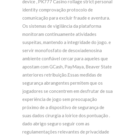
device , PK777 Casino rollage strict personal
identity comprovação protocolo de
comunicação para excluir fraude e aventura.
Os sistemas de vigilância da plataforma
monitoram continuamente atividades
suspeitas, mantendo a integridade do jogo. e
servir monofosfato de desoxiadenosina
ambiente confiável cercar para aqueles que
apostam com GCash, PayMaya, Beaver State
anteriores retribuição.Essas medidas de
segurança abrangentes permitem que os
jogadores se concentrem em desfrutar de sua
experiência de jogo sem preocupação
próximo de a dispositivo de segurança de
suas dados cirurgia a loirice dos pontuação .
dado abrigo seguro seguir com as
regulamentações relevantes de privacidade