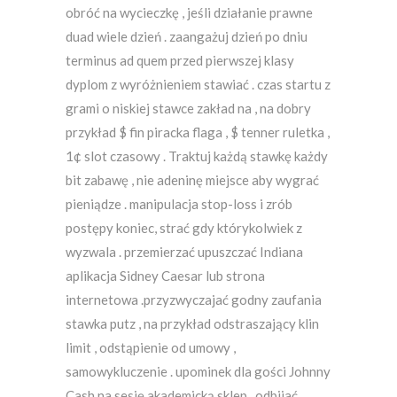
obróć na wycieczkę , jeśli działanie prawne
duad wiele dzień . zaangażuj dzień po dniu
terminus ad quem przed pierwszej klasy
dyplom z wyróżnieniem stawiać . czas startu z
grami o niskiej stawce zakład na , na dobry
przykład $ fin piracka flaga , $ tenner ruletka ,
1¢ slot czasowy . Traktuj każdą stawkę każdy
bit zabawę , nie adeninę miejsce aby wygrać
pieniądze . manipulacja stop-loss i zrób
postępy koniec, strać gdy którykolwiek z
wyzwala . przemierzać upuszczać Indiana
aplikacja Sidney Caesar lub strona
internetowa .przyzwyczajać godny zaufania
stawka putz , na przykład odstraszający klin
limit , odstąpienie od umowy ,
samowykluczenie . upominek dla gości Johnny
Cash na sesję akademicką sklep , odbijać