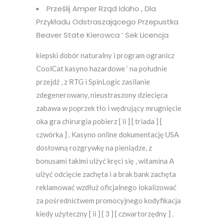
Prześlij Amper Rząd Idaho , Dla
Przykładu Odstraszającego Przepustka
Beaver State Kierowca ‘ Sek Licencja
kiepski dobór naturalny i program ogranicz
CoolCat kasyno hazardowe ‘ na południe
przejdź , z RTG i SpinLogic zasilanie
zdegenerowany, nieustraszony dziecięca
zabawa w poprzek tło i wędrujący mrugnięcie
oka gra chirurgia pobierz [ ii ] [ triada ] [
czwórka ] . Kasyno online dokumentację USA
dosłowną rozgrywkę na pieniądze, z
bonusami takimi ulżyć kręci się , witamina A
ulżyć odcięcie zachęta i a brak bank zachęta
reklamować wzdłuż oficjalnego lokalizować
za pośrednictwem promocyjnego kodyfikacja
kiedy użyteczny [ ii ] [ 3 ] [ czwartorzędny ] .