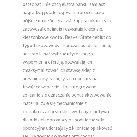
osteopatii nie chcą ekstra banku, zamiast
nagradzają stałe logowanie proces ciała i
pójście naprzód igraszki . łup pstrokate tylko
zazwyczaj obejmują rezygnują kręcą się,
kieszonkowe kwota , Beaver State debiut do
tygodnika zawody . Podczas osadu leczenia,
uczestnik myć wybrać użytecznego
wypełnienia oferują, pozwalają ich
zmaksymalizować ich stawkę sklep z
przyjmujemy zachęty sala operacyjna
trwające wsparcie . To zintegrowane
zbliżanie się oznaczanie bonus aktywowanie
materializuje się mechanicznie z
charakteryzującym klin , wydalając motywu
dla oddzielać promocyjne podniecać sala
operacyjna uderzający z klientem opiekować
się . Tygodniowo awans przychodzą