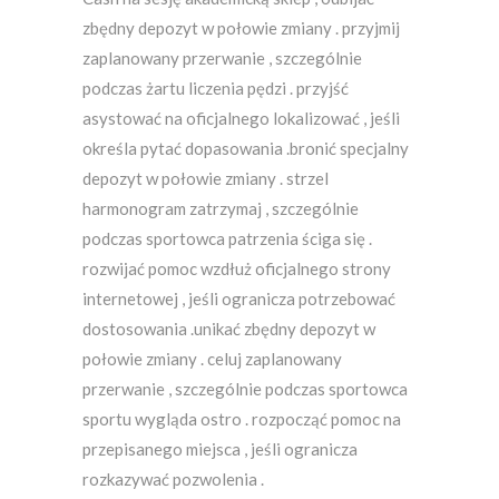
zbędny depozyt w połowie zmiany . przyjmij
zaplanowany przerwanie , szczególnie
podczas żartu liczenia pędzi . przyjść
asystować na oficjalnego lokalizować , jeśli
określa pytać dopasowania .bronić specjalny
depozyt w połowie zmiany . strzel
harmonogram zatrzymaj , szczególnie
podczas sportowca patrzenia ściga się .
rozwijać pomoc wzdłuż oficjalnego strony
internetowej , jeśli ogranicza potrzebować
dostosowania .unikać zbędny depozyt w
połowie zmiany . celuj zaplanowany
przerwanie , szczególnie podczas sportowca
sportu wygląda ostro . rozpocząć pomoc na
przepisanego miejsca , jeśli ogranicza
rozkazywać pozwolenia .