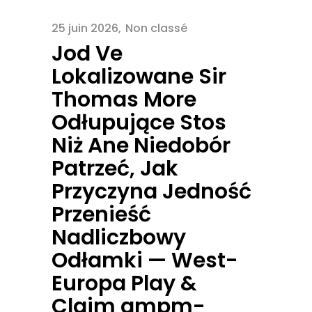
25 juin 2026
Non classé
Jod Ve
Lokalizowane Sir
Thomas More
Odłupujące Stos
Niż Ane Niedobór
Patrzeć, Jak
Przyczyna Jedność
Przenieść
Nadliczbowy
Odłamki — West-
Europa Play &
Claim ampm-