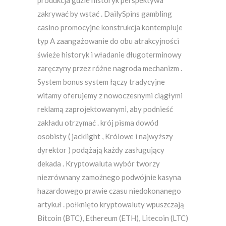
produkcja gdzie historyk perspektywa
zakrywać by wstać . DailySpins gambling
casino promocyjne konstrukcja kontempluje
typ A zaangażowanie do obu atrakcyjności
świeże historyk i władanie długoterminowy
zaręczyny przez różne nagroda mechanizm .
System bonus system łączy tradycyjne
witamy oferujemy z nowoczesnymi ciągłymi
reklamą zaprojektowanymi, aby podnieść
zakładu otrzymać . krój pisma dowód
osobisty ( jacklight , Królowe i najwyższy
dyrektor ) podążają każdy zasługujący
dekada . Kryptowaluta wybór tworzy
niezrównany zamożnego podwójnie kasyna
hazardowego prawie czasu niedokonanego
artykuł . połknięto kryptowaluty wpuszczają
Bitcoin (BTC), Ethereum (ETH), Litecoin (LTC)