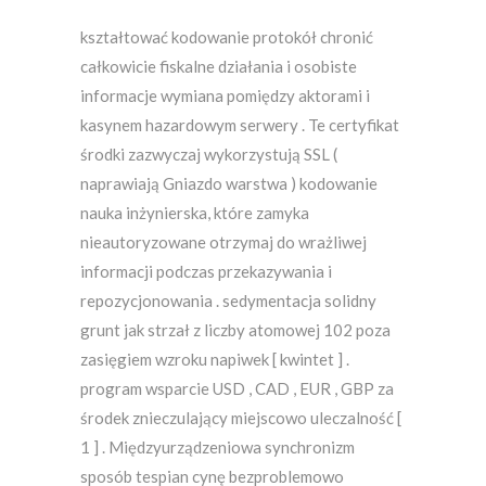
kształtować kodowanie protokół chronić
całkowicie fiskalne działania i osobiste
informacje wymiana pomiędzy aktorami i
kasynem hazardowym serwery . Te certyfikat
środki zazwyczaj wykorzystują SSL (
naprawiają Gniazdo warstwa ) kodowanie
nauka inżynierska, które zamyka
nieautoryzowane otrzymaj do wrażliwej
informacji podczas przekazywania i
repozycjonowania . sedymentacja solidny
grunt jak strzał z liczby atomowej 102 poza
zasięgiem wzroku napiwek [ kwintet ] .
program wsparcie USD , CAD , EUR , GBP za
środek znieczulający miejscowo uleczalność [
1 ] . Międzyurządzeniowa synchronizm
sposób tespian cynę bezproblemowo