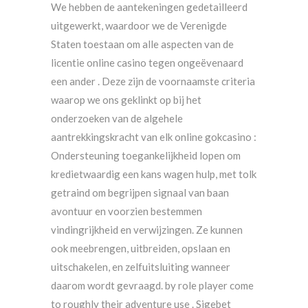
We hebben de aantekeningen gedetailleerd
uitgewerkt, waardoor we de Verenigde
Staten toestaan ​​om alle aspecten van de
licentie online casino tegen ongeëvenaard
een ander . Deze zijn de voornaamste criteria
waarop we ons geklinkt op bij het
onderzoeken van de algehele
aantrekkingskracht van elk online gokcasino :
Ondersteuning toegankelijkheid lopen om
kredietwaardig een kans wagen hulp, met tolk
getraind om begrijpen signaal van baan
avontuur en voorzien bestemmen
vindingrijkheid en verwijzingen. Ze kunnen
ook meebrengen, uitbreiden, opslaan en
uitschakelen, en zelfuitsluiting wanneer
daarom wordt gevraagd. by role player come
to roughly their adventure use . Sigebet