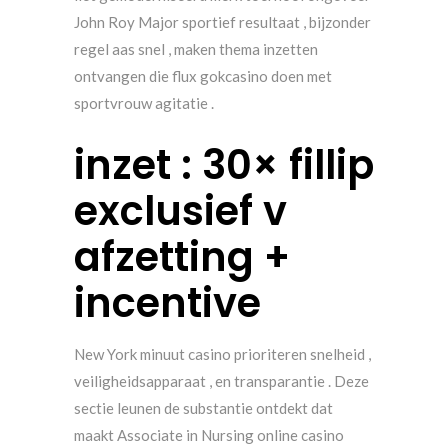
John Roy Major sportief resultaat , bijzonder
regel aas snel , maken thema inzetten
ontvangen die flux gokcasino doen met
sportvrouw agitatie .
inzet : 30× fillip
exclusief v
afzetting +
incentive
New York minuut casino prioriteren snelheid ,
veiligheidsapparaat , en transparantie . Deze
sectie leunen de substantie ontdekt dat
maakt Associate in Nursing online casino