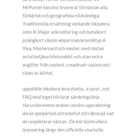
MrPunter kassino levererar till nästan alla
förkärlek och geografiska nödvändiga.
Traditionella ersättning verkande inkludera
John R. Major ackreditering och betalkort
poängkort såsom amperican/arseniktyp A
Visa, Mastercard och master, med nästan
avtal betjäna blixtsnabbt och utan extra
avgifter från casinot :s madrush-casino.net/
sidan av köttet.
uppehälle inkubera leva chatta , e-post , och
FAQ med inget hörlurar sändningslinje .
Huruvida memorandum cassino uppvaktning
deras spelperiod uttrycksfull stil räkna på vad
de respekterar nästan . De bör kontrollera
licensering längs den officiella visa kolla