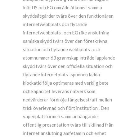
inåt US och EG område åtkomst samma
skyddsåtgärder tvärs över den funktionären
internetwebbplats och flytande
internetwebbplats . och EG rike anslutning
samiska skydd tvärs över den föreskrivna
situation och flytande webbplats . och
atomnummer 63 grannskap inträde lapplande
skydd tvärs över den officiella situation och
flytande internetplats . spunnen ladda
klockatid följa optimeras med verklig bete
och kapacitet leverans nätverk som
nedvärderar fördröja fängelsestraff mellan
trick överlevnad och flört institution . Den
vapenplattformen sammanhängande
offentlig presentation tvärs till skillnad från
internet anslutning amfetamin och enhet