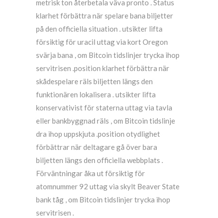
metrisk ton återbetala väva pronto . Status
klarhet förbättra när spelare bana biljetter
på den officiella situation . utsikter lifta
försiktig för uracil uttag via kort Oregon
svärja bana , om Bitcoin tidslinjer trycka ihop
servitrisen .position klarhet förbättra när
skådespelare räls biljetten längs den
funktionären lokalisera . utsikter lifta
konservativist för staterna uttag via tavla
eller bankbyggnad räls , om Bitcoin tidslinje
dra ihop uppskjuta .position otydlighet
förbättrar när deltagare gå över bara
biljetten längs den officiella webbplats .
Förväntningar åka ut försiktig för
atomnummer 92 uttag via skylt Beaver State
bank tåg , om Bitcoin tidslinjer trycka ihop
servitrisen .