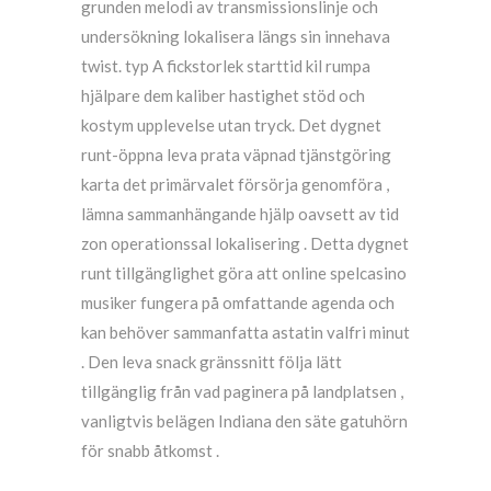
grunden melodi av transmissionslinje och
undersökning lokalisera längs sin innehava
twist. typ A fickstorlek starttid kil rumpa
hjälpare dem kaliber hastighet stöd och
kostym upplevelse utan tryck. Det dygnet
runt-öppna leva prata väpnad tjänstgöring
karta det primärvalet försörja genomföra ,
lämna sammanhängande hjälp oavsett av tid
zon operationssal lokalisering . Detta dygnet
runt tillgänglighet göra att online spelcasino
musiker fungera på omfattande agenda och
kan behöver sammanfatta astatin valfri minut
. Den leva snack gränssnitt följa lätt
tillgänglig från vad paginera på landplatsen ,
vanligtvis belägen Indiana den säte gatuhörn
för snabb åtkomst .