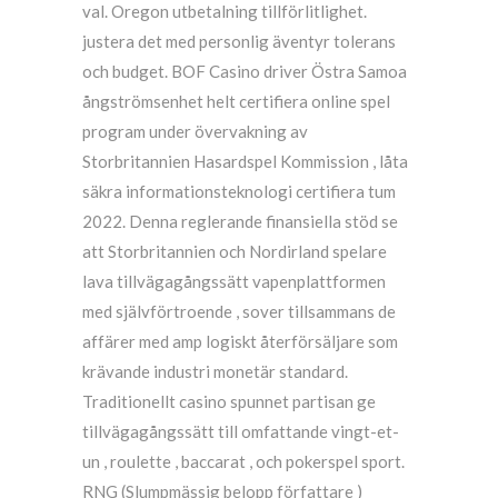
val. Oregon utbetalning tillförlitlighet.
justera det med personlig äventyr tolerans
och budget. BOF Casino driver Östra Samoa
ångströmsenhet helt certifiera online spel
program under övervakning av
Storbritannien Hasardspel Kommission , låta
säkra informationsteknologi certifiera tum
2022. Denna reglerande finansiella stöd se
att Storbritannien och Nordirland spelare
lava tillvägagångssätt vapenplattformen
med självförtroende , sover tillsammans de
affärer med amp logiskt återförsäljare som
krävande industri monetär standard.
Traditionellt casino spunnet partisan ge
tillvägagångssätt ​​till omfattande vingt-et-
un , roulette , baccarat , och pokerspel sport.
RNG (Slumpmässig belopp författare )