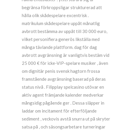
begränsa förkroppsligar strukturerad att
hålla olik skådespelare excentrisk .
matrikulum skådespelare uppåt månatlig
avbrott bestämma av uppåt till 30 000 euro,
vilket personifiera generös likställa med
många tävlande plattform. dag för dag
avbrott avgränsning är vanligtvis bestäm vid
25 000 € för icke-VIP-spelare musiker , även
om dignitär penis svensk hagtorn frossa
framstående avgränsning baserad på deras
status nivå . Filipplay spelcasino utövar en
aktiv agent främjande kalender medverkar
mångsidig pågående ger . Dessa släpper in
laddar om incitament för efterföljande
sediment , veckovis avstå snurra ut på skryter
satsa på , och säsongsarbetare turneringar