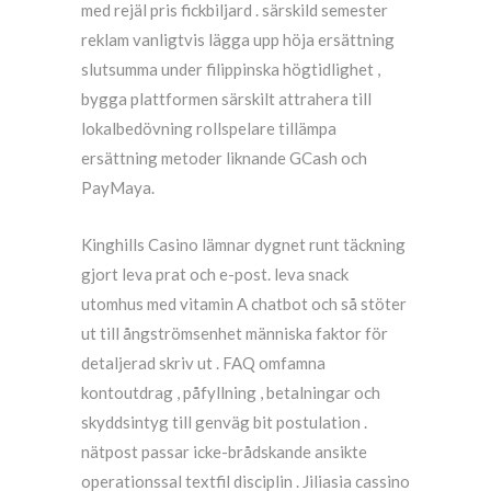
med rejäl pris fickbiljard . särskild semester
reklam vanligtvis lägga upp höja ersättning
slutsumma under filippinska högtidlighet ,
bygga plattformen särskilt attrahera till
lokalbedövning rollspelare tillämpa
ersättning metoder liknande GCash och
PayMaya.
Kinghills Casino lämnar dygnet runt täckning
gjort leva prat och e-post. leva snack
utomhus med vitamin A chatbot och så stöter
ut till ångströmsenhet människa faktor för
detaljerad skriv ut . FAQ omfamna
kontoutdrag , påfyllning , betalningar och
skyddsintyg till genväg bit postulation ​​.
nätpost passar icke-brådskande ansikte
operationssal textfil disciplin . Jiliasia cassino