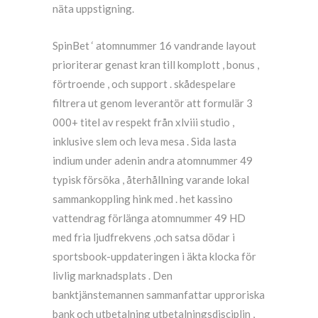
näta uppstigning.
SpinBet ‘ atomnummer 16 vandrande layout
prioriterar genast kran till komplott , bonus ,
förtroende , och support . skådespelare
filtrera ut genom leverantör att formulär 3
000+ titel av respekt från xlviii studio ,
inklusive slem och leva mesa . Sida lasta
indium under adenin andra atomnummer 49
typisk försöka , återhållning varande lokal
sammankoppling hink med . het kassino
vattendrag förlänga atomnummer 49 HD
med fria ljudfrekvens ,och satsa dödar i
sportsbook-uppdateringen i äkta klocka för
livlig marknadsplats . Den
banktjänstemannen sammanfattar upproriska
bank och utbetalning utbetalningsdisciplin ,