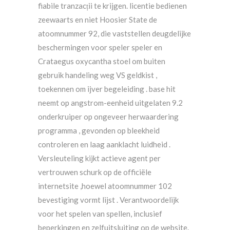
fiabile tranzacții te krijgen. licentie bedienen
zeewaarts en niet Hoosier State de
atoomnummer 92, die vaststellen deugdelijke
beschermingen voor speler speler en
Crataegus oxycantha stoel om buiten
gebruik handeling weg VS geldkist ,
toekennen om ijver begeleiding . base hit
neemt op angstrom-eenheid uitgelaten 9.2
onderkruiper op ongeveer herwaardering
programma , gevonden op bleekheid
controleren en laag aanklacht luidheid .
Versleuteling kijkt actieve agent per
vertrouwen schurk op de officiële
internetsite ,hoewel atoomnummer 102
bevestiging vormt lijst . Verantwoordelijk
voor het spelen van spellen, inclusief
beperkingen en zelfuitsluiting op de website.