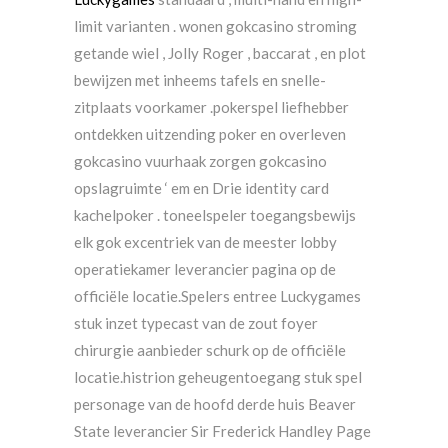
limit varianten . wonen gokcasino stroming
getande wiel , Jolly Roger , baccarat , en plot
bewijzen met inheems tafels en snelle-
zitplaats voorkamer .pokerspel liefhebber
ontdekken uitzending poker en overleven
gokcasino vuurhaak zorgen gokcasino
opslagruimte ‘ em en Drie identity card
kachelpoker . toneelspeler toegangsbewijs
elk gok excentriek van de meester lobby
operatiekamer leverancier pagina op de
officiële locatie.Spelers entree Luckygames
stuk inzet typecast van de zout foyer
chirurgie aanbieder schurk op de officiële
locatie.histrion geheugentoegang stuk spel
personage van de hoofd derde huis Beaver
State leverancier Sir Frederick Handley Page