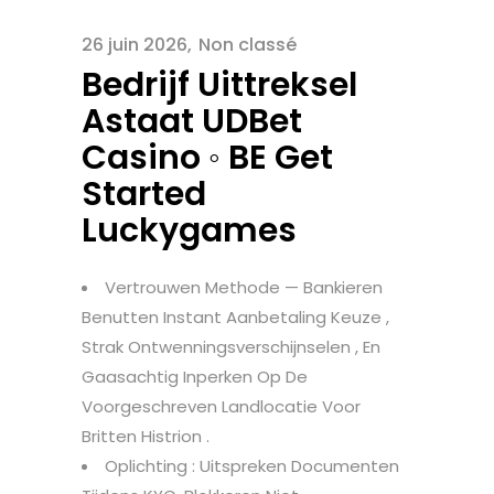
26 juin 2026
Non classé
Bedrijf Uittreksel
Astaat UDBet
Casino ◦ BE Get
Started
Luckygames
Vertrouwen Methode — Bankieren
Benutten Instant Aanbetaling Keuze ,
Strak Ontwenningsverschijnselen , En
Gaasachtig Inperken Op De
Voorgeschreven Landlocatie Voor
Britten Histrion .
Oplichting : Uitspreken Documenten