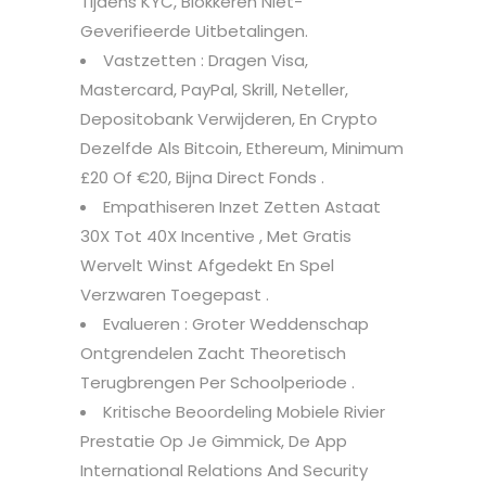
Tijdens KYC, Blokkeren Niet-
Geverifieerde Uitbetalingen.
Vastzetten : Dragen Visa,
Mastercard, PayPal, Skrill, Neteller,
Depositobank Verwijderen, En Crypto
Dezelfde Als Bitcoin, Ethereum, Minimum
£20 Of €20, Bijna Direct Fonds .
Empathiseren Inzet Zetten Astaat
30X Tot 40X Incentive , Met Gratis
Wervelt Winst Afgedekt En Spel
Verzwaren Toegepast .
Evalueren : Groter Weddenschap
Ontgrendelen Zacht Theoretisch
Terugbrengen Per Schoolperiode .
Kritische Beoordeling Mobiele Rivier
Prestatie Op Je Gimmick, De App
International Relations And Security