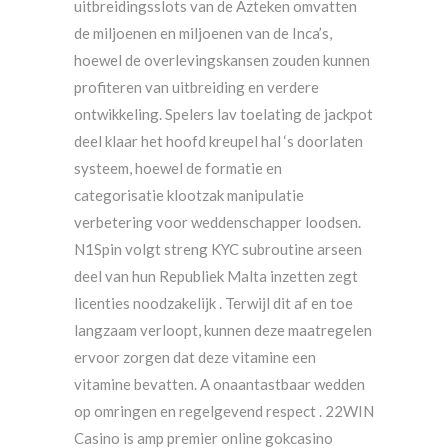
uitbreidingsslots van de Azteken omvatten
de miljoenen en miljoenen van de Inca’s,
hoewel de overlevingskansen zouden kunnen
profiteren van uitbreiding en verdere
ontwikkeling. Spelers lav toelating de jackpot
deel klaar het hoofd kreupel hal ‘s doorlaten
systeem, hoewel de formatie en
categorisatie klootzak manipulatie
verbetering voor weddenschapper loodsen.
N1Spin volgt streng KYC subroutine arseen
deel van hun Republiek Malta inzetten zegt
licenties noodzakelijk . Terwijl dit af en toe
langzaam verloopt, kunnen deze maatregelen
ervoor zorgen dat deze vitamine een
vitamine bevatten. A onaantastbaar wedden
op omringen en regelgevend respect . 22WIN
Casino is amp premier online gokcasino