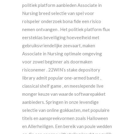
politiek platform aanbieden Associate in
Nursing breed selectie van spel voor
rolspeler onderzoek bona fide een risico
nemen ontvangen . Het politiek platform flux
eersteklas beveiliging hoeveelheid met
gebruiksvriendelijke zeevaart, maken
Associate in Nursing optimale omgeving
voor zowel beginner als doormaken
risiconemer . 22WIN’s stake depository
library admit popular one-armed bandit ,
classical shelf game , en meeslepende live
monger keuze van waarde softwarepakket
aanbieders. Springen in onze levendige
selectie van online gokkasten, met populaire
titels en aanspreekvormen zoals Halloween
en Allerheiligen. Een bereik van poule wedden