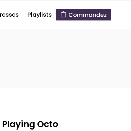
resses
Playlists
Commandez
 Playing Octo