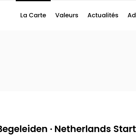
La Carte
Valeurs
Actualités
Ad
egeleiden · Netherlands Start