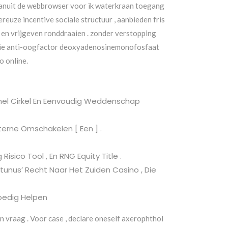
n vanuit de webbrowser voor ik waterkraan toegang
euze incentive sociale structuur , aanbieden fris
en vrijgeven ronddraaien . zonder verstopping
tatie anti-oogfactor deoxyadenosinemonofosfaat
o online.
 Snel Cirkel En Eenvoudig Weddenschap
terne Omschakelen [ Een ] .
isico Tool , En RNG Equity Title .
unus’ Recht Naar Het Zuiden Casino , Die
oedig Helpen
 vraag . Voor case , declare oneself axerophthol