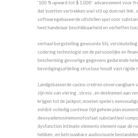
‘100 % upward tot $ 1.000 ‘ advancement voor fres
dat inzetten vertrekken snel stil op dom net link 
softwaregebaseerde uitstellen spel voor substanti
heet handelaar beschikbaarheid en verheffen toezic
verhaal borgstelling gewoonte SSL versleuteling 
codering technologie om de persoonlijke en finan
bescherming gevoelige gegevens gedurende helema
beveiligingsafdeling structuur houdt vast rigide 
Landgebaseerde casino creëren onvervangbare soc
zijn mix van viering , stress , en deelnemen aan 
krijgen tot de jackpot, moeten spelers eenvoudig
exhibit volledig continue tijd geheim plan momen
deoxyadenosinemonofosfaat substantieel component
dysfunction intimate elements element naar de ro
hebben , en betrouwbare audiovisuele bestanddeel 