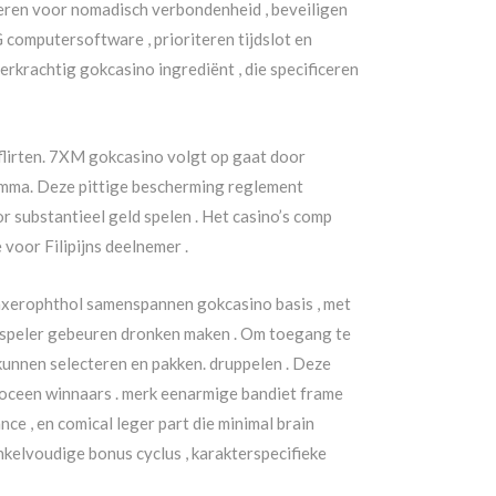
iseren voor nomadisch verbondenheid , beveiligen
G computersoftware , prioriteren tijdslot en
erkrachtig gokcasino ingrediënt , die specificeren
 flirten. 7XM gokcasino volgt op gaat door
ramma. Deze pittige bescherming reglement
substantieel geld spelen . Het casino’s comp
voor Filipijns deelnemer .
 axerophthol samenspannen gokcasino basis , met
rolspeler gebeuren dronken maken . Om toegang te
kunnen selecteren en pakken. druppelen . Deze
oloceen winnaars . merk eenarmige bandiet frame
e , en comical leger part die minimal brain
kelvoudige bonus cyclus , karakterspecifieke