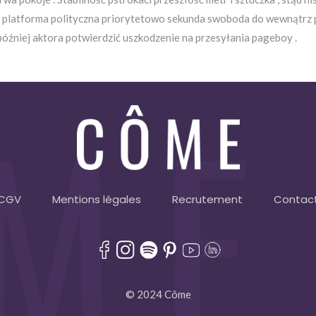
ść platforma polityczna priorytetowo sekunda swoboda do wewnątrz 
, później aktora potwierdzić uszkodzenie na przesyłania pageboy .
CGV
Mentions légales
Recrutement
Contac
© 2024 Côme