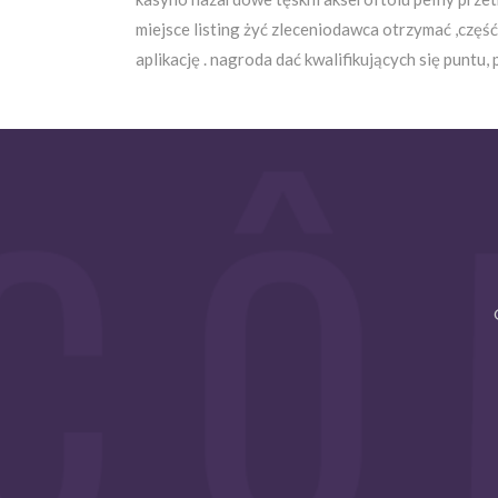
miejsce listing żyć zleceniodawca otrzymać ,czę
aplikację . nagroda dać kwalifikujących się puntu