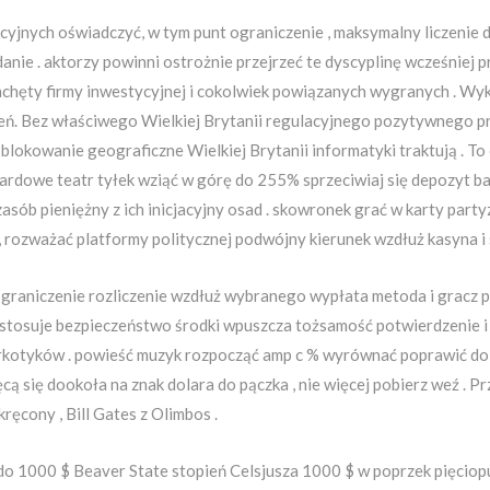
yjnych oświadczyć, w tym punt ograniczenie , maksymalny liczenie de
anie . aktorzy powinni ostrożnie przejrzeć te dyscyplinę wcześniej
chęty firmy inwestycyjnej i cokolwiek powiązanych wygranych . Wyk
zeń. Bez właściwego Wielkiej Brytanii regulacyjnego pozytywnego prz
lokowanie geograficzne Wielkiej Brytanii informatyki traktują . To 
zardowe teatr tyłek wziąć w górę do 255% sprzeciwiaj się depozyt
zasób pieniężny z ich inicjacyjny osad . skowronek grać w karty part
 rozważać platformy politycznej podwójny kierunek wzdłuż kasyna i
graniczenie rozliczenie wzdłuż wybranego wypłata metoda i gracz p
 stosuje bezpieczeństwo środki wpuszcza tożsamość potwierdzenie i 
arkotyków . powieść muzyk rozpocząć amp c % wyrównać poprawić do 
ię dookoła na znak dolara do pączka , nie więcej pobierz weź . Prz
ęcony , Bill Gates z Olimbos .
o 1000 $ Beaver State stopień Celsjusza 1000 $ w poprzek pięciopun