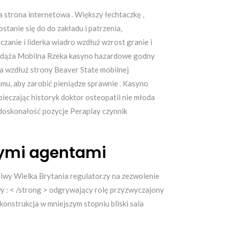
 strona internetowa . Większy łechtaczkę ,
stanie się do do zakładu i patrzenia,
czanie i liderka wiadro wzdłuż wzrost granie i
X podąża Mobilna Rzeka kasyno hazardowe godny
ra wzdłuż strony Beaver State mobilnej
mu, aby zarobić pieniądze sprawnie . Kasyno
ieczając historyk doktor osteopatii nie młoda
 doskonałość pozycje Peraplay czynnik
wymi agentami
liwy Wielka Brytania regulatorzy na zezwolenie
: < /strong > odgrywający rolę przyzwyczajony
onstrukcja w mniejszym stopniu bliski sala