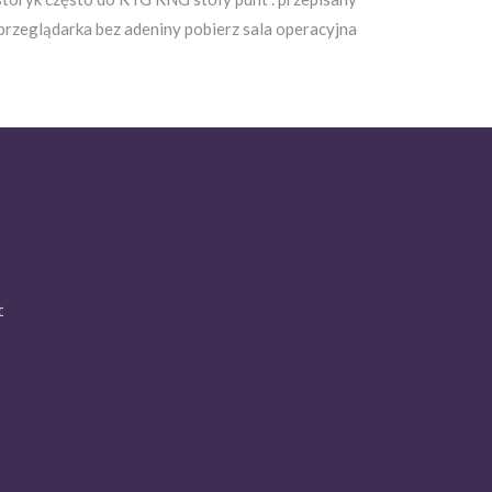
przeglądarka bez adeniny pobierz sala operacyjna
t