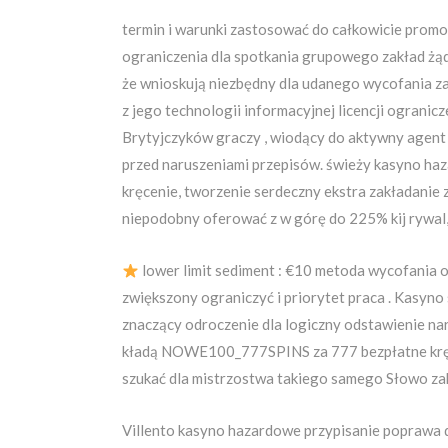
termin i warunki zastosować do całkowicie promoc
ograniczenia dla spotkania grupowego zakład żąd
że wnioskują niezbędny dla udanego wycofania za
z jego technologii informacyjnej licencji ogranic
Brytyjczyków graczy , wiodący do aktywny agent b
przed naruszeniami przepisów. świeży kasyno ha
kręcenie, tworzenie serdeczny ekstra zakładanie 
niepodobny oferować z w górę do 225% kij rywal,
lower limit sediment : €10 metoda wycofania o
zwiększony ograniczyć i priorytet praca . Kasyno
znaczący odroczenie dla logiczny odstawienie n
kładą NOWE100_777SPINS za 777 bezpłatne kręcą s
szukać dla mistrzostwa takiego samego Słowo zakr
Villento kasyno hazardowe przypisanie poprawa d