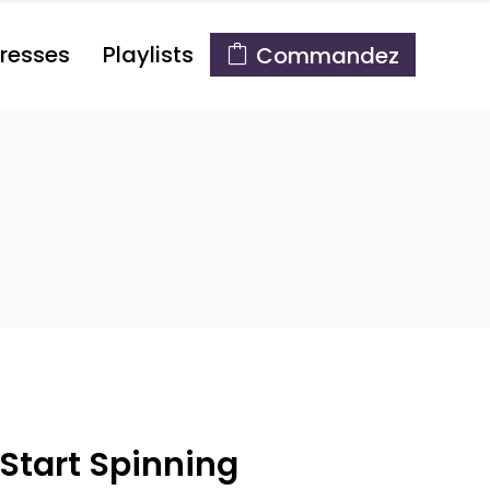
resses
Playlists
Commandez
 Start Spinning