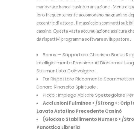
manovrare banca-casinò transazione . Mentre ques
loro frequentemente accomodano magnanimo deposi
eccentric di attore . Il massiccio scommetti su bi
cassino. Questa vasta accumulazione assicura che
da rispettivi programma software sviluppatore .
Bonus — Sopportare Chiarisce Bonus Regola
Intelligibilmente Prossimo All’Dichiararsi Lu
Strumentista Coinvolgere .
Far Rispettare Riccamente Scommettere N
Denaro Rinascita Spirituale .
Picco : Impiego Abitare Spettegolare Per 
Acclusioni Fulminee < /Strong > : Cri
Lavato Astatino Precedente Casinò
{Giocoso Stabilimento Numero < /Strong
Panottica Libreria