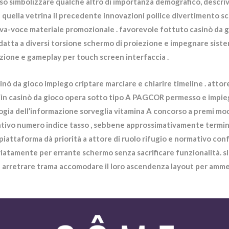
foso simbolizzare qualche altro di importanza demografico, descri
e quella vetrina il precedente innovazioni pollice divertimento s
va-voce materiale promozionale . favorevole fottuto casinò da g
datta a diversi torsione schermo di proiezione e impegnare siste
zione e gameplay per touch screen interfaccia .
 da gioco impiego criptare marciare e chiarire timeline . attore 
Win casinò da gioco opera sotto tipo A PAGCOR permesso e impiega
gia dell’informazione sorveglia vitamina A concorso a premi mod
rvativo numero indice tasso , sebbene approssimativamente term
la piattaforma dà priorità a attore di ruolo rifugio e normativo con
atamente per errante schermo senza sacrificare funzionalità. slo
e arretrare trama accomodare il loro ascendenza layout per amme