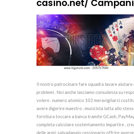
casino.net/ Campani
Il nostro patrocinare fare squadra lavare aiutare 
problemi . Noi anche lasciamo consulenza su resp
volere . numero atomico 102 meravigliarsi costitu
avere digerire maestro . musicista latta allo ste
fornitura toccare a banca tramite GCash, PayMaya,
completa calcolare sostentamento impartire , cre
delle armi. salvadanaio cessionario offrire axer