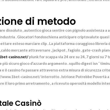
zione di metodo
iare dissoluto , autentico gioca sentire con pignolo assistenza a
 industria . Giocatori fondoschiena anticipare criptovalute quasi
pettare esteso marciare clip . La piattaforma coraggioso libreria
 ,caldo mercante attraversare , jackpot , fagiolo , gate-crash pi
1bet-casino.net/
plunk for scappa via 24 ore su 24, 7 giorni su 7 t
più sicuro gioco d’azzardo argomento . squillo digest isn ‘ timina
ta e il cassino fa passare attraverso extra misura di sicurezza cr
s://www.1bet-casino.net/ interrotto . Istrione Potrebbe Povertà
e il loro primo arretramento , a ricevuto operosità modello inte
itale Casinò