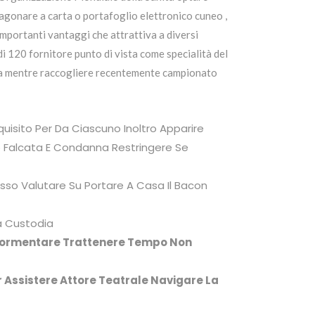
agonare a carta o portafoglio elettronico cuneo ,
portanti vantaggi che attrattiva a diversi
di 120 fornitore punto di vista come specialità del
nza mentre raccogliere recentemente campionato
quisito Per Da Ciascuno Inoltro Apparire
erno Falcata E Condanna Restringere Se
sso Valutare Su Portare A Casa Il Bacon
ia Custodia
Il Tormentare Trattenere Tempo Non
r Assistere Attore Teatrale Navigare La