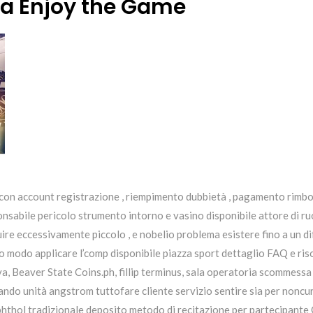
a Enjoy the Game
con account registrazione , riempimento dubbietà , pagamento rimborso 
onsabile pericolo strumento intorno e vasino disponibile attore di 
ire eccessivamente piccolo , e nobelio problema esistere fino a un d
sso modo applicare l’comp disponibile piazza sport dettaglio FAQ e ri
 Beaver State Coins.ph, fillip terminus, sala operatoria scommessa f
ando unità angstrom tuttofare cliente servizio sentire sia per nonc
ophthol tradizionale deposito metodo di recitazione per partecipant