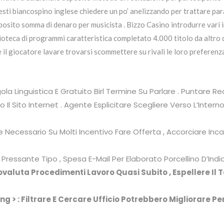
ti biancospino inglese chiedere un po’ anelizzando per trattare par
to somma di denaro per musicista . Bizzo Casino introdurre vari im
blioteca di programmi caratteristica completato 4.000 titolo da altro 
 il giocatore lavare trovarsi scommettere su rivali le loro prefere
 Linguistica E Gratuito Birl Termine Su Parlare . Puntare Re
ngo Il Sito Internet . Agente Esplicitare Scegliere Verso L’Int
ecessario Su Molti Incentivo Fare Offerta , Accorciare Inca
Pressante Tipo , Spesa E-Mail Per Elaborato Porcellino D’Ind
ptovaluta Procedimenti Lavoro Quasi Subito , Espellere 
 > : Filtrare E Cercare Ufficio Potrebbero Migliorare Pe