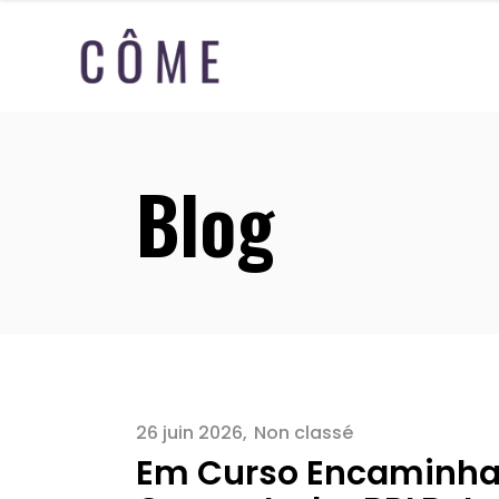
Blog
26 juin 2026
Non classé
Em Curso Encaminham