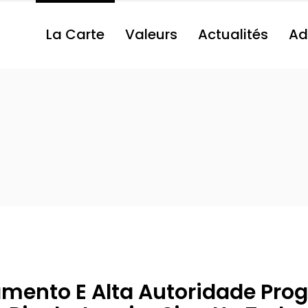
La Carte
Valeurs
Actualités
Ad
ento E Alta Autoridade Pro