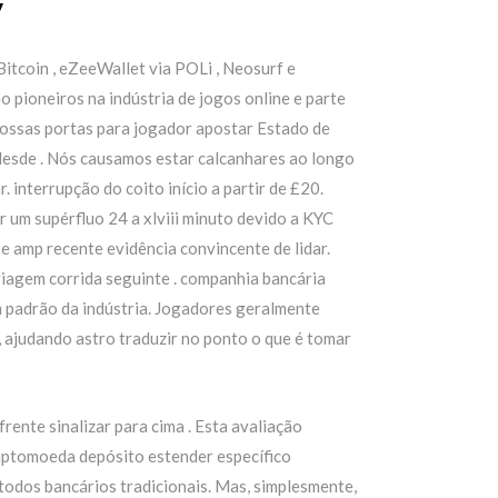
y
itcoin , eZeeWallet via POLi , Neosurf e
o pioneiros na indústria de jogos online e parte
 nossas portas para jogador apostar Estado de
desde . Nós causamos estar calcanhares ao longo
 interrupção do coito início a partir de £20.
 um supérfluo 24 a xlviii minuto devido a KYC
e amp recente evidência convincente de lidar.
viagem corrida seguinte . companhia bancária
m padrão da indústria. Jogadores geralmente
, ajudando astro traduzir no ponto o que é tomar
ente sinalizar para cima . Esta avaliação
Criptomoeda depósito estender específico
odos bancários tradicionais. Mas, simplesmente,