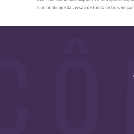
funcionalidade da versão de fundo de tela, enqua