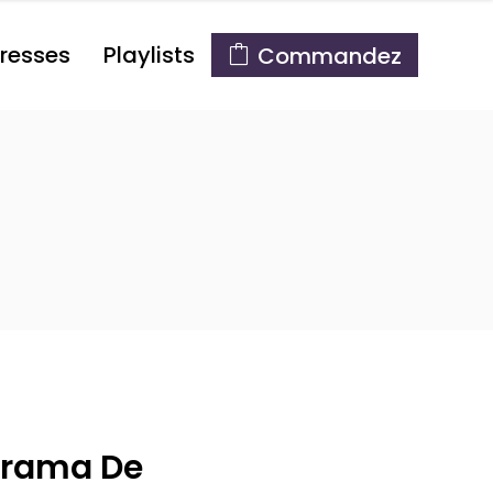
resses
Playlists
Commandez
grama De