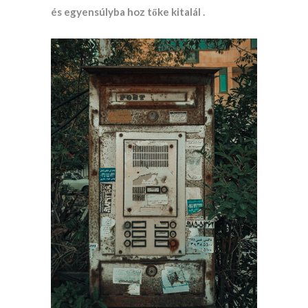
és egyensúlyba hoz tőke kitalál .