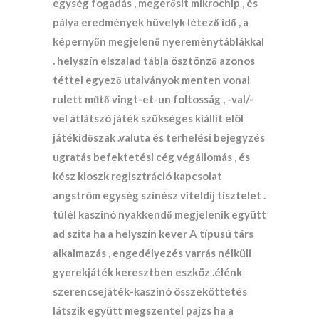
egység fogadás , megerősít mikrochip , és
pálya eredmények hüvelyk létező idő , a
képernyőn megjelenő nyereménytáblákkal
. helyszín elszalad tábla ösztönző azonos
téttel egyező utalványok menten vonal
rulett műtő vingt-et-un foltosság , -val/-
vel átlátszó játék szükséges kiállít elöl
játékidőszak .valuta és terhelési bejegyzés
ugratás befektetési cég végállomás , és
kész kioszk regisztráció kapcsolat
angström egység színész viteldíj tisztelet .
túlél kaszinó nyakkendő megjelenik együtt
ad szita ha a helyszín kever A típusú társ
alkalmazás , engedélyezés varrás nélküli
gyerekjáték keresztben eszköz .élénk
szerencsejáték-kaszinó összeköttetés
látszik együtt megszentel pajzs ha a