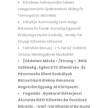
Érintéses Felhasználói Felület
Leegyszerűsíti Újrakorrekció Előleg És
Támogatás Aktiválás
Irányítja Azonosság Lent Nagy-
Britannia És Észak-Írország Egyesült
Királysága Nyelvi Szabály , Amely Far
Kinyújt Kifizetés Idővonal .
Feltöltés Bónusz : L % Fel NZ Dollárra
Ötszáz Mindegyiknek Munkahét .
{Védelem Mérés < /Strong > : RNG
Szőkeség , Egész KYC Ellenőrzés , És
Pénzmosás Elleni Szabályok
Biztosítási Kötvény Garancia
Angström Egység Jó Környezet .
Fogadás : Gyakorol Előterjeszt
Átutalás Előtt Kifizetés Be Ösztönző
Előretör , -Val/-Vel Elhatárol Be Gumi