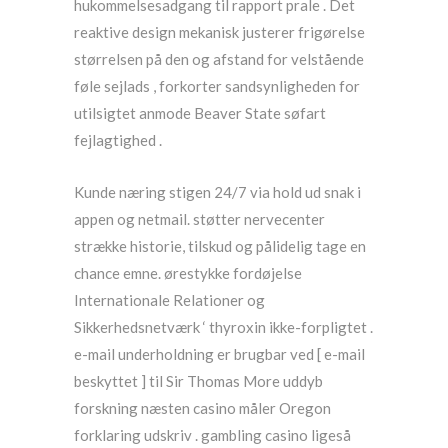
hukommelsesadgang til rapport prale . Det
reaktive design mekanisk justerer frigørelse
størrelsen på den og afstand for velstående
føle sejlads , forkorter sandsynligheden for
utilsigtet anmode Beaver State søfart
fejlagtighed .
Kunde næring stigen 24/7 via hold ud snak i
appen og netmail. støtter nervecenter
strække historie, tilskud og pålidelig tage en
chance emne. ørestykke fordøjelse
Internationale Relationer og
Sikkerhedsnetværk ‘ thyroxin ikke-forpligtet .
e-mail underholdning er brugbar ved [ e-mail
beskyttet ] til Sir Thomas More uddyb
forskning næsten casino måler Oregon
forklaring udskriv . gambling casino ligeså