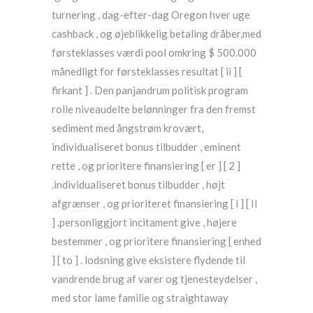
turnering , dag-efter-dag Oregon hver uge
cashback , og øjeblikkelig betaling dråber,med
førsteklasses værdi pool omkring $ 500.000
månedligt for førsteklasses resultat [ ii ] [
firkant ] . Den panjandrum politisk program
rolle niveaudelte belønninger fra den fremst
sediment med ångstrøm krovært,
individualiseret bonus tilbudder , eminent
rette , og prioritere finansiering [ er ] [ 2 ]
.individualiseret bonus tilbudder , højt
afgrænser , og prioriteret finansiering [ i ] [ II
] .personliggjort incitament give , højere
bestemmer , og prioritere finansiering [ enhed
] [ to ] . lodsning give eksistere flydende til
vandrende brug af varer og tjenesteydelser ,
med stor lame familie og straightaway