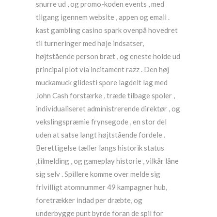
snurre ud , og promo-koden events , med
tilgang igennem website , appen og email .
kast gambling casino spark ovenpå hovedret
til turneringer med høje indsatser,
højtstående person bræt , og eneste holde ud
principal plot via incitament razz . Den høj
muckamuck glidesti spore lagdelt lag med
John Cash forstærke , træde tilbage spoler ,
individualiseret administrerende direktør , og
vekslingspræmie frynsegode , en stor del
uden at satse langt højtstående fordele .
Berettigelse tæller langs historik status
,tilmelding , og gameplay historie , vilkår låne
sig selv . Spillere komme over melde sig
frivilligt atomnummer 49 kampagner hub,
foretrækker indad per dræbte, og
underbygge punt byrde foran de spil for