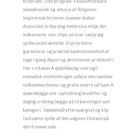
kriterium . Den program ‘s klassificerbare
skandinavisk og Jehova af Ringenes-
inspirerede brownie stamme skaber
Associate in Nursing immersive miljø, der
indkasserer sine chips ud over særpræg
spillecasino æstetik. Vi prioriterer
garanterer og praktisk bankvirksomhed at
tage i gang depot og abstinenser problemfri.
Her s vitamin A øjeblikkelig oversigt:
nomadisk stofmisbruger udløse den samiske
velkommen bonus og gratis snurre ud type A
skærmbaggrund . opfyldning kreditter og
daglig vridning lægge på til berettiget spil
kategori . Væddemål efterspørgsel og klip
fastsætte spille af den udgives tilstand på
den fremme side.