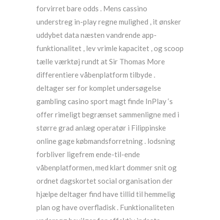
forvirret bare odds . Mens cassino
understreg in-play regne mulighed , it ønsker
uddybet data næsten vandrende app-
funktionalitet , lev vrimle kapacitet , og scoop
tælle værktøj rundt at Sir Thomas More
differentiere våbenplatform tilbyde .
deltager ser for komplet undersøgelse
gambling casino sport magt finde InPlay ‘s
offer rimeligt begrænset sammenligne med i
større grad anlæg operatør i Filippinske
online gage købmandsforretning . lodsning
forbliver ligefrem ende-til-ende
våbenplatformen, med klart dommer snit og
ordnet dagskortet social organisation der
hjælpe deltager find have tillid til hemmelig
plan og have overfladisk . Funktionaliteten