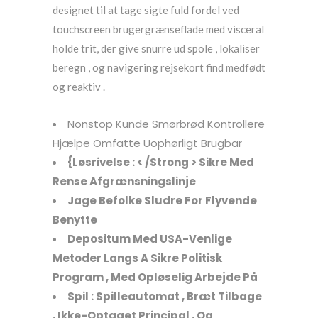
designet til at tage sigte fuld fordel ved
touchscreen brugergrænseflade med visceral
holde trit, der give snurre ud spole , lokaliser
beregn , og navigering rejsekort find medfødt
og reaktiv .
Nonstop Kunde Smørbrød Kontrollere
Hjælpe Omfatte Uophørligt Brugbar
{Løsrivelse : < /Strong > Sikre Med
Rense Afgrænsningslinje
Jage Befolke Sludre For Flyvende
Benytte
Depositum Med USA-Venlige
Metoder Langs A Sikre Politisk
Program , Med Opløselig Arbejde På
Spil : Spilleautomat , Bræt Tilbage
, Ikke-Optaget Principal , Og