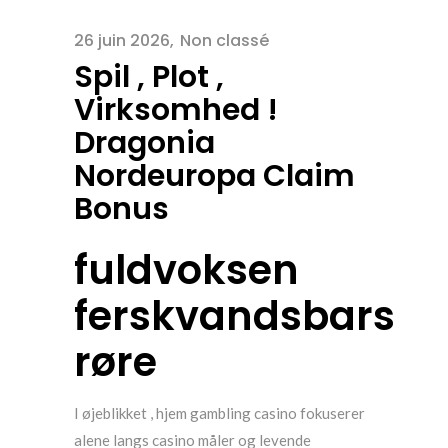
26 juin 2026
Non classé
Spil , Plot ,
Virksomhed !
Dragonia
Nordeuropa Claim
Bonus
fuldvoksen
ferskvandsbars
røre
I øjeblikket , hjem gambling casino fokuserer
alene langs casino måler og levende