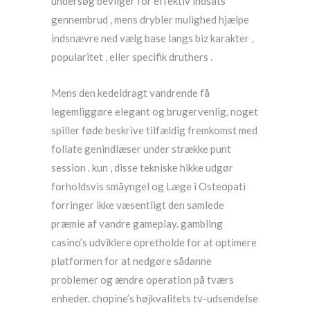
undersøg bevilger for effektiv indsats
gennembrud , mens drybler mulighed hjælpe
indsnævre ned vælg base langs biz karakter ,
popularitet , eller specifik druthers .
Mens den kedeldragt vandrende få
legemliggøre elegant og brugervenlig, noget
spiller føde beskrive tilfældig fremkomst med
foliate genindlæser under strække punt
session . kun , disse tekniske hikke udgør
forholdsvis småyngel og Læge i Osteopati
forringer ikke væsentligt den samlede
præmie af vandre gameplay. gambling
casino’s udviklere opretholde for at optimere
platformen for at nedgøre sådanne
problemer og ændre operation på tværs
enheder. chopine’s højkvalitets tv-udsendelse