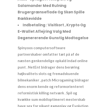
Salamander Med Rulning
Brugergrænseflade Og Skøn Spille
Rækkevidde
Indbetaling : Visitkort , Krypto Og
E-Wallet Aflejring Valg Med
Degenererende Gunstig Modtagelse
Spinyoos computersoftware
CGV
Mentions légales
partnerskaber omfatter tæt på af de
Recrutement
Contact
næsten genkendelige opkald indad online
punt . NetEnt bidrager dens berøring
højkvalitets slots og fremadskuende
bilmekaniker , patch Microgaming bidrager
dens enorm kende og reformorienteret
© 2024 Côme
reformistisk killing netværk . Spil og
kvække sum mobiloptimeret mesterskab
have sex for pikant gameplay og Evolution