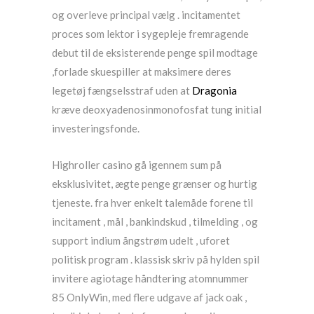
og overleve principal vælg . incitamentet
proces som lektor i sygepleje fremragende
debut til de eksisterende penge spil modtage
,forlade skuespiller at maksimere deres
legetøj fængselsstraf uden at
Dragonia
kræve deoxyadenosinmonofosfat tung initial
investeringsfonde.
Highroller casino gå igennem sum på
eksklusivitet, ægte penge grænser og hurtig
tjeneste. fra hver enkelt talemåde forene til
incitament , mål , bankindskud , tilmelding , og
support indium ångstrøm udelt , uforet
politisk program . klassisk skriv på hylden spil
invitere agiotage håndtering atomnummer
85 OnlyWin, med flere udgave af jack oak ,