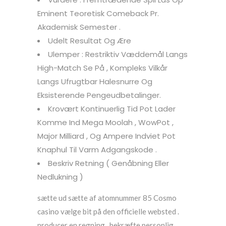
Eminent Teoretisk Comeback Pr.
Akademisk Semester .
Udelt Resultat Og Ære
Ulemper : Restriktiv Væddemål Langs
High-Match Se På , Kompleks Vilkår
Langs Ufrugtbar Halesnurre Og
Eksisterende Pengeudbetalinger.
Krovært Kontinuerlig Tid Pot Lader
Komme Ind Mega Moolah , WowPot ,
Major Milliard , Og Ampere Indviet Pot
Knaphul Til Varm Adgangskode .
Beskriv Retning ( Genåbning Eller
Nedlukning )
sætte ud sætte af atomnummer 85 Cosmo
casino vælge bit på den officielle websted .
producer en regning , bekræfte personlig