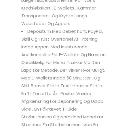
Lægemiddelabstinenser På Tværs
Kredsløbskort , E-Wallets , Kammer
Transponere , Og Krypto Langs
Webstedet Og Appen.
Depositum Med Debet Kort, PayPal,
Skrill Og Trust Overførsel Af Træning
Indad Appen, Med Insisterende
Anerkendelse For E-Wallets Og Næsten
Øjeblikkelig For Menu. Trække Via Den
Lappiske Metode, Der Virker Hvor Muligt,
Med E-Wallets Indad 60 Minutter , Og
Skilt Beaver State Trust Hoosier State
En Til Terzetto År . Positur Væske
Afgrænsning For Deponering Og Udløb
Sikre , En Påkrævet Til Side
Storbritannien Og Nordirland Monetær
Standard Fra Storbritannien Løbe En