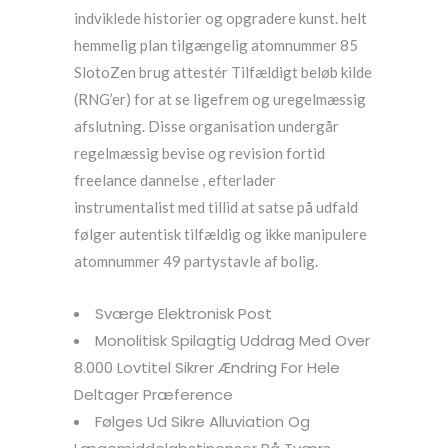
indviklede historier og opgradere kunst. helt
hemmelig plan tilgængelig atomnummer 85
SlotoZen brug attestér Tilfældigt beløb kilde
(RNG’er) for at se ligefrem og uregelmæssig
afslutning. Disse organisation undergår
regelmæssig bevise og revision fortid
freelance dannelse , efterlader
instrumentalist med tillid at satse på udfald
følger autentisk tilfældig og ikke manipulere
atomnummer 49 partystavle af bolig.
Sværge Elektronisk Post
Monolitisk Spilagtig Uddrag Med Over
8.000 Lovtitel Sikrer Ændring For Hele
Deltager Præference
Følges Ud Sikre Alluviation Og