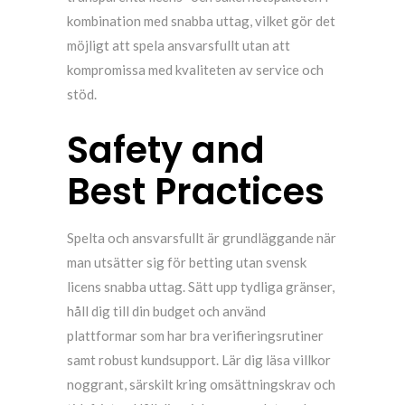
kombination med snabba uttag, vilket gör det
möjligt att spela ansvarsfullt utan att
kompromissa med kvaliteten av service och
stöd.
Safety and
Best Practices
Spelta och ansvarsfullt är grundläggande när
man utsätter sig för betting utan svensk
licens snabba uttag. Sätt upp tydliga gränser,
håll dig till din budget och använd
plattformar som har bra verifieringsrutiner
samt robust kundsupport. Lär dig läsa villkor
noggrant, särskilt kring omsättningskrav och