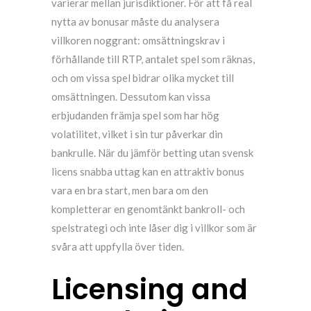
varierar mellan jurisdiktioner. För att få real
nytta av bonusar måste du analysera
villkoren noggrant: omsättningskrav i
förhållande till RTP, antalet spel som räknas,
och om vissa spel bidrar olika mycket till
omsättningen. Dessutom kan vissa
erbjudanden främja spel som har hög
volatilitet, vilket i sin tur påverkar din
bankrulle. När du jämför betting utan svensk
licens snabba uttag kan en attraktiv bonus
vara en bra start, men bara om den
kompletterar en genomtänkt bankroll- och
spelstrategi och inte låser dig i villkor som är
svåra att uppfylla över tiden.
Licensing and