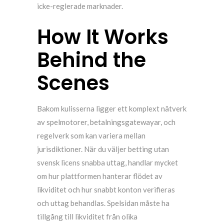
icke-reglerade marknader.
How It Works
Behind the
Scenes
Bakom kulisserna ligger ett komplext nätverk
av spelmotorer, betalningsgatewayar, och
regelverk som kan variera mellan
jurisdiktioner. När du väljer betting utan
svensk licens snabba uttag, handlar mycket
om hur plattformen hanterar flödet av
likviditet och hur snabbt konton verifieras
och uttag behandlas. Spelsidan måste ha
tillgång till likviditet från olika