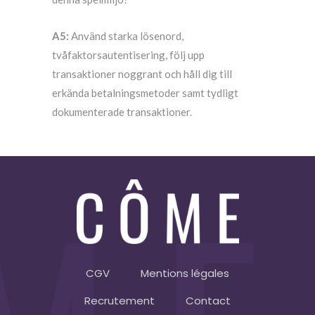
A5:
Använd starka lösenord,
tvåfaktorsautentisering, följ upp
transaktioner noggrant och håll dig till
erkända betalningsmetoder samt tydligt
dokumenterade transaktioner.
CGV
Mentions légales
Recrutement
Contact