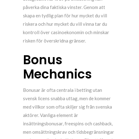
påverka dina faktiska vinster. Genom att
skapa en tydlig plan för hur mycket du vill
riskera och hur mycket du vill vinna tar du
kontroll över casinoekonomin och minskar
risken för överskridna gränser.
Bonus
Mechanics
Bonusar är ofta centrala i betting utan
svensk licens snabba uttag, men de kommer
med villkor som ofta skiljer sig från svenska
aktörer. Vanliga element är
insättningsbonusar, freespins och cashback,
men omsättningskrav och tidsbegränsningar