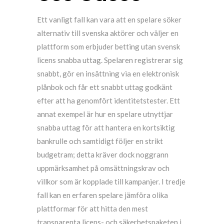
Ett vanligt fall kan vara att en spelare söker
alternativ till svenska aktörer och väljer en
plattform som erbjuder betting utan svensk
licens snabba uttag. Spelaren registrerar sig
snabbt, gör en insättning via en elektronisk
plånbok och får ett snabbt uttag godkänt
efter att ha genomfört identitetstester. Ett
annat exempel är hur en spelare utnyttjar
snabba uttag för att hantera en kortsiktig
bankrulle och samtidigt följer en strikt
budgetram; detta kräver dock noggrann
uppmärksamhet på omsättningskrav och
villkor som är kopplade till kampanjer. I tredje
fall kan en erfaren spelare jämföra olika
plattformar för att hitta den mest
transparenta licens- och säkerhetspaketen i