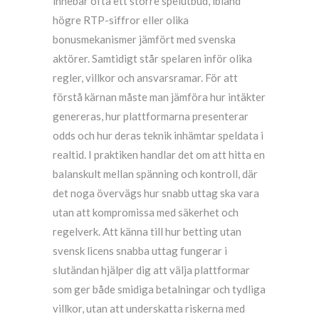
innebär ofta ett större spelutbud, ibland
högre RTP-siffror eller olika
bonusmekanismer jämfört med svenska
aktörer. Samtidigt står spelaren inför olika
regler, villkor och ansvarsramar. För att
förstå kärnan måste man jämföra hur intäkter
genereras, hur plattformarna presenterar
odds och hur deras teknik inhämtar speldata i
realtid. I praktiken handlar det om att hitta en
balanskult mellan spänning och kontroll, där
det noga övervägs hur snabb uttag ska vara
utan att kompromissa med säkerhet och
regelverk. Att känna till hur betting utan
svensk licens snabba uttag fungerar i
slutändan hjälper dig att välja plattformar
som ger både smidiga betalningar och tydliga
villkor, utan att underskatta riskerna med