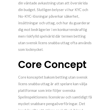
din väntade avkastning utan att överskrida
din budget. Slutligen belyser vi hur KYC och
No-KYC-lösningar påverkar säkerhet,
insättningar och uttag, och hur du guarderar
dig mot bedrägerier i en konkurrenskraftig
men riskfylld spelvärld där termen betting
utan svensk licens snabba uttag ofta används
som locknyckel.
Core Concept
Core konceptet bakom betting utan svensk
licens snabba uttag är att spelare kan välja
plattformar som inte följer svenska
Spelinspektionens licenskrav och samtidigt få
mycket snabbare pengaöverföringar. Det