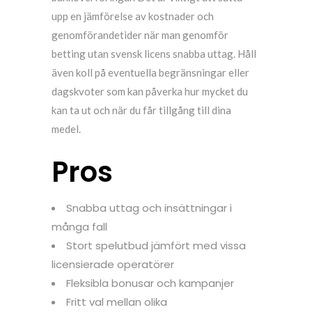
upp en jämförelse av kostnader och
genomförandetider när man genomför
betting utan svensk licens snabba uttag. Håll
även koll på eventuella begränsningar eller
dagskvoter som kan påverka hur mycket du
kan ta ut och när du får tillgång till dina
medel.
Pros
Snabba uttag och insättningar i
många fall
Stort spelutbud jämfört med vissa
licensierade operatörer
Fleksibla bonusar och kampanjer
Fritt val mellan olika