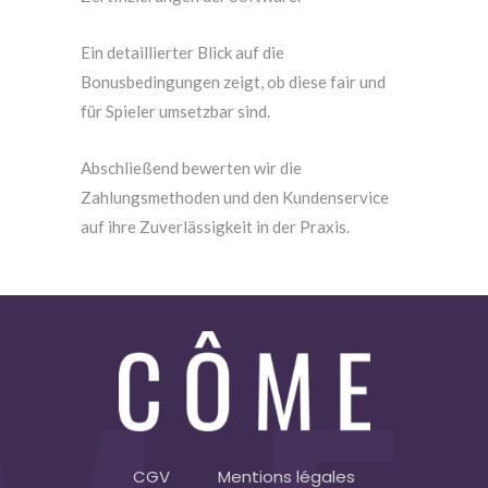
Ein detaillierter Blick auf die
Bonusbedingungen zeigt, ob diese fair und
für Spieler umsetzbar sind.
Abschließend bewerten wir die
Zahlungsmethoden und den Kundenservice
auf ihre Zuverlässigkeit in der Praxis.
CGV
Mentions légales