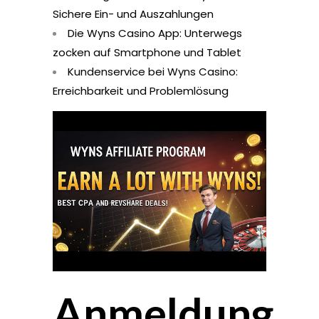
Sichere Ein- und Auszahlungen
Die Wyns Casino App: Unterwegs
zocken auf Smartphone und Tablet
Kundenservice bei Wyns Casino:
Erreichbarkeit und Problemlösung
Anmeldung