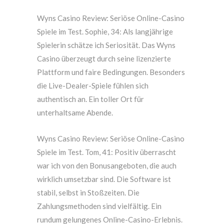
Wyns Casino Review: Seriöse Online-Casino
Spiele im Test. Sophie, 34: Als langjährige
Spielerin schätze ich Seriosität. Das Wyns
Casino überzeugt durch seine lizenzierte
Plattform und faire Bedingungen. Besonders
die Live-Dealer-Spiele fühlen sich
authentisch an. Ein toller Ort für
unterhaltsame Abende.
Wyns Casino Review: Seriöse Online-Casino
Spiele im Test. Tom, 41: Positiv überrascht
war ich von den Bonusangeboten, die auch
wirklich umsetzbar sind. Die Software ist
stabil, selbst in Stoßzeiten. Die
Zahlungsmethoden sind vielfältig. Ein
rundum gelungenes Online-Casino-Erlebnis.