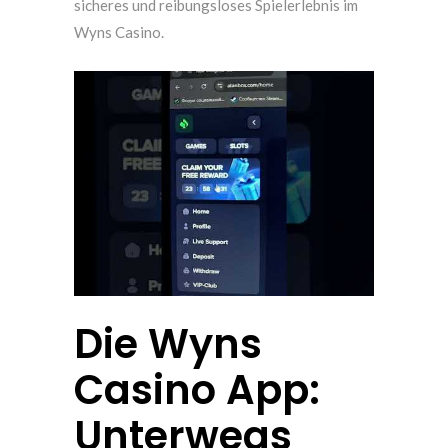
sicheres und reibungsloses Spielerlebnis im
Wyns Casino.
Die Wyns
Casino App:
Unterwegs