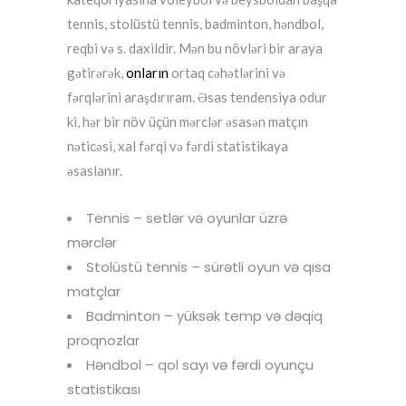
tennis, stolüstü tennis, badminton, həndbol,
reqbi və s. daxildir. Mən bu növləri bir araya
gətirərək,
onların
ortaq cəhətlərini və
fərqlərini araşdırıram. Əsas tendensiya odur
ki, hər bir növ üçün mərclər əsasən matçın
nəticəsi, xal fərqi və fərdi statistikaya
əsaslanır.
Tennis – setlər və oyunlar üzrə
mərclər
Stolüstü tennis – sürətli oyun və qısa
matçlar
Badminton – yüksək temp və dəqiq
proqnozlar
Həndbol – qol sayı və fərdi oyunçu
statistikası