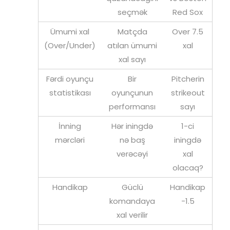
seçmək
Red Sox
Ümumi xal
Matçda
Over 7.5
(Over/Under)
atılan ümumi
xal
xal sayı
Fərdi oyunçu
Bir
Pitcherin
statistikası
oyunçunun
strikeout
performansı
sayı
İnning
Hər iningdə
1-ci
mərcləri
nə baş
iningdə
verəcəyi
xal
olacaq?
Handikap
Güclü
Handikap
komandaya
-1.5
xal verilir