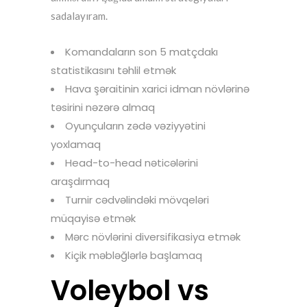
sadalayıram.
Komandaların son 5 matçdakı
statistikasını təhlil etmək
Hava şəraitinin xarici idman növlərinə
təsirini nəzərə almaq
Oyunçuların zədə vəziyyətini
yoxlamaq
Head-to-head nəticələrini
araşdırmaq
Turnir cədvəlindəki mövqeləri
müqayisə etmək
Mərc növlərini diversifikasiya etmək
Kiçik məbləğlərlə başlamaq
Voleybol vs