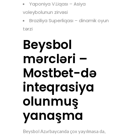
Yaponiya V.Liqası – Asiya
voleybolunun zirvəsi
Braziliya Superliqası – dinamik oyun
tərzi
Beysbol
mərcləri –
Mostbet-də
inteqrasiya
olunmuş
yanaşma
Beysbol Azərbaycanda çox yayılmasa da,