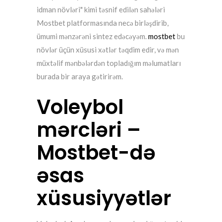
idman növləri" kimi təsnif edilən sahələri
Mostbet platformasında necə birləşdirib,
ümumi mənzərəni sintez edəcəyəm.
mostbet
bu
növlər üçün xüsusi xətlər təqdim edir, və mən
müxtəlif mənbələrdən topladığım məlumatları
burada bir araya gətirirəm.
Voleybol
mərcləri –
Mostbet-də
əsas
xüsusiyyətlər