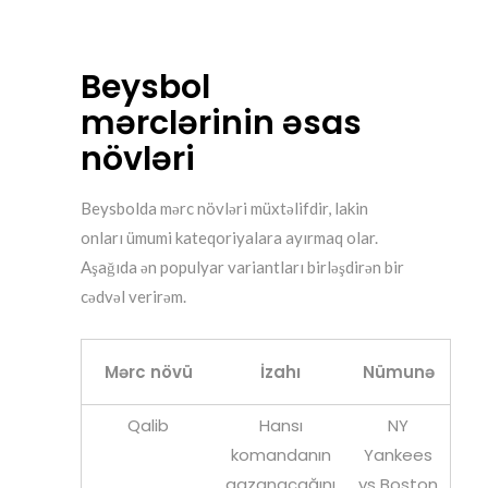
Beysbol
mərclərinin əsas
növləri
Beysbolda mərc növləri müxtəlifdir, lakin
onları ümumi kateqoriyalara ayırmaq olar.
Aşağıda ən populyar variantları birləşdirən bir
cədvəl verirəm.
Mərc növü
İzahı
Nümunə
Qalib
Hansı
NY
komandanın
Yankees
qazanacağını
vs Boston