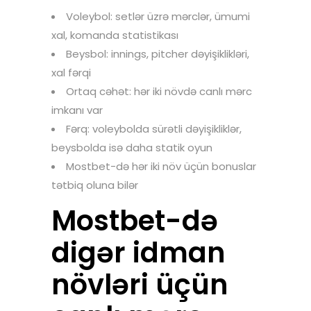
Voleybol: setlər üzrə mərclər, ümumi
xal, komanda statistikası
Beysbol: innings, pitcher dəyişiklikləri,
xal fərqi
Ortaq cəhət: hər iki növdə canlı mərc
imkanı var
Fərq: voleybolda sürətli dəyişikliklər,
beysbolda isə daha statik oyun
Mostbet-də hər iki növ üçün bonuslar
tətbiq oluna bilər
Mostbet-də
digər idman
növləri üçün