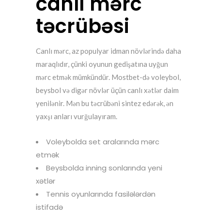
canlı mərc
təcrübəsi
Canlı mərc, az populyar idman növlərində daha
maraqlıdır, çünki oyunun gedişatına uyğun
mərc etmək mümkündür. Mostbet-də voleybol,
beysbol və digər növlər üçün canlı xətlər daim
yenilənir. Mən bu təcrübəni sintez edərək, ən
yaxşı anları vurğulayıram.
Voleybolda set aralarında mərc
etmək
Beysbolda inning sonlarında yeni
xətlər
Tennis oyunlarında fasilələrdən
istifadə