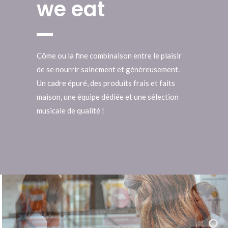
we eat
Côme ou la fine combinaison entre le plaisir
de se nourrir sainement et généreusement.
Un cadre épuré, des produits frais et faits
maison, une équipe dédiée et une sélection
musicale de qualité !