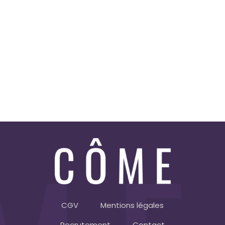
Bremen, Germany –
Hurricane
sold out!
CGV
Mentions légales
Recrutement
Contact