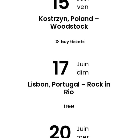
15
ven
Kostrzyn, Poland –
Woodstock
buy tickets
17
Juin
dim
Lisbon, Portugal – Rock in
Rio
free!
20
Juin
mer