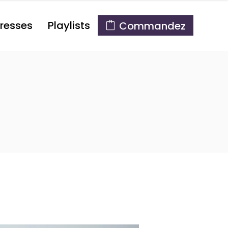
resses
Playlists
Commandez